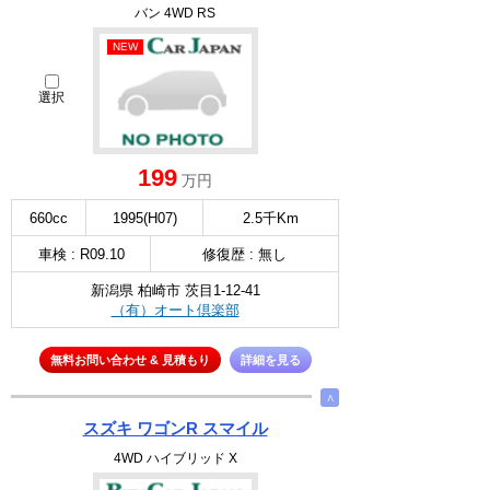
バン 4WD RS
NEW
選択
199
万円
660cc
1995(H07)
2.5千Km
車検 : R09.10
修復歴 : 無し
新潟県 柏崎市 茨目1-12-41
（有）オート倶楽部
無料お問い合わせ & 見積もり
詳細を見る
∧
スズキ ワゴンR スマイル
4WD ハイブリッド X