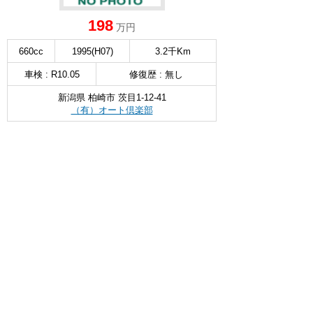
198
万円
660cc
1995(H07)
3.2千Km
車検 : R10.05
修復歴 : 無し
新潟県 柏崎市 茨目1-12-41
（有）オート倶楽部
無料お問い合わせ & 見積もり
詳細を見る
∧
スズキ ワゴンR スマイル ハイブリッド
X
選択
152
万円