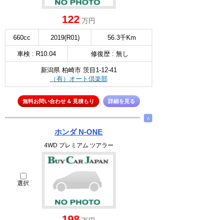
122
万円
660cc
2019(R01)
56.3千Km
車検 : R10.04
修復歴 : 無し
新潟県 柏崎市 茨目1-12-41
（有）オート倶楽部
無料お問い合わせ & 見積もり
詳細を見る
∧
ホンダ N-ONE
4WD プレミアム ツアラー
選択
198