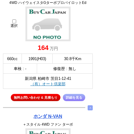
4WD ハイウェイスタGターボプロパイロットEd
選択
164
万円
660cc
1991(H03)
30.8千Km
車検 : -
修復歴 : 無し
新潟県 柏崎市 茨目1-12-41
（有）オート倶楽部
無料お問い合わせ & 見積もり
詳細を見る
∧
ホンダ N-VAN
＋スタイル 4WD ファン ターボ