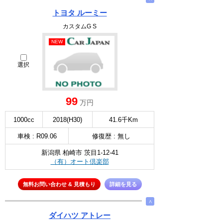
トヨタ ルーミー
カスタムG S
NEW
選択
99
万円
1000cc
2018(H30)
41.6千Km
車検 : R09.06
修復歴 : 無し
新潟県 柏崎市 茨目1-12-41
（有）オート倶楽部
無料お問い合わせ & 見積もり
詳細を見る
∧
ダイハツ アトレー