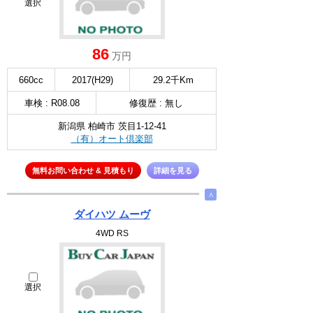
選択
86
万円
660cc
2017(H29)
29.2千Km
車検 : R08.08
修復歴 : 無し
新潟県 柏崎市 茨目1-12-41
（有）オート倶楽部
無料お問い合わせ & 見積もり
詳細を見る
∧
ダイハツ ムーヴ
4WD RS
選択