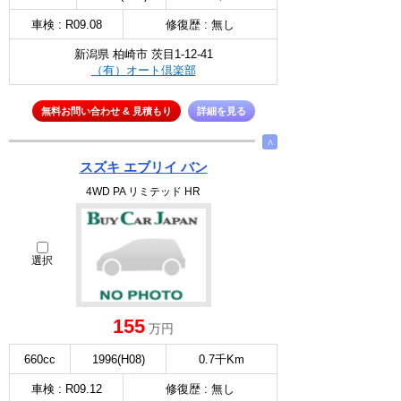
車検 : R09.08
修復歴 : 無し
新潟県 柏崎市 茨目1-12-41
（有）オート倶楽部
無料お問い合わせ & 見積もり
詳細を見る
∧
スズキ エブリイ バン
4WD PA リミテッド HR
選択
155
万円
660cc
1996(H08)
0.7千Km
車検 : R09.12
修復歴 : 無し