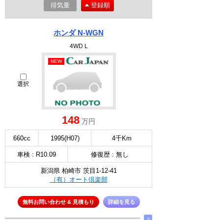
排気量
登録順
ホンダ N-WGN
4WD L
NEW
選択
148
万円
660cc
1995(H07)
4千Km
車検 : R10.09
修復歴 : 無し
新潟県 柏崎市 茨目1-12-41
（有）オート倶楽部
無料お問い合わせ & 見積もり
詳細を見る
∧