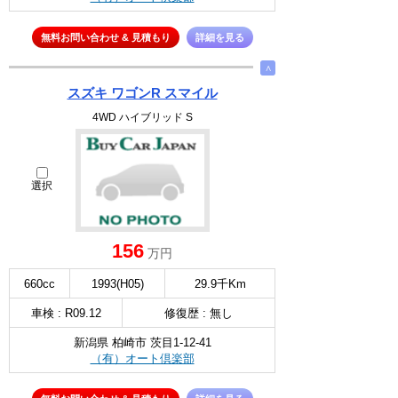
無料お問い合わせ & 見積もり
詳細を見る
∧
スズキ ワゴンR スマイル
4WD ハイブリッド S
選択
156
万円
660cc
1993(H05)
29.9千Km
車検 : R09.12
修復歴 : 無し
新潟県 柏崎市 茨目1-12-41
（有）オート倶楽部