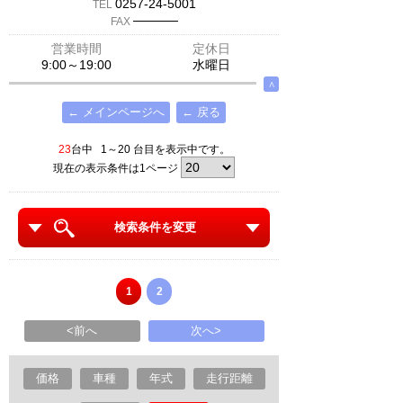
0257-24-5001
TEL
─────
FAX
営業時間
定休日
9:00～19:00
水曜日
∧
← メインページへ
← 戻る
23
台中 1～20 台目を表示中です。
現在の表示条件は1ページ
検索条件を変更
1
2
<前へ
次へ>
価格
車種
年式
走行距離