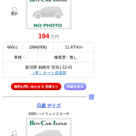
選択
194
万円
660cc
1994(H06)
11.4千Km
車検 : -
修復歴 : 無し
新潟県 柏崎市 茨目1-12-41
（有）オート倶楽部
無料お問い合わせ & 見積もり
詳細を見る
∧
日産 デイズ
4WD ハイウェイスターX