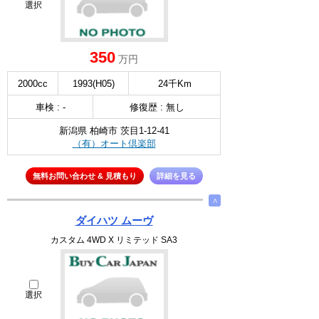
選択
350
万円
2000cc
1993(H05)
24千Km
車検 : -
修復歴 : 無し
新潟県 柏崎市 茨目1-12-41
（有）オート倶楽部
無料お問い合わせ & 見積もり
詳細を見る
∧
ダイハツ ムーヴ
カスタム 4WD X リミテッド SA3
選択