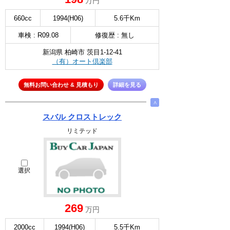
万円
660cc
1994(H06)
5.6千Km
車検 : R09.08
修復歴 : 無し
新潟県 柏崎市 茨目1-12-41
（有）オート倶楽部
無料お問い合わせ & 見積もり
詳細を見る
∧
スバル クロストレック
リミテッド
選択
269
万円
2000cc
1994(H06)
5.5千Km