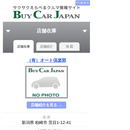
PC版表示
店舗在庫
店舗在庫
店舗紹介
地 図
（有）オート倶楽部
店舗紹介を見る →
住 所
新潟県 柏崎市 茨目1-12-41