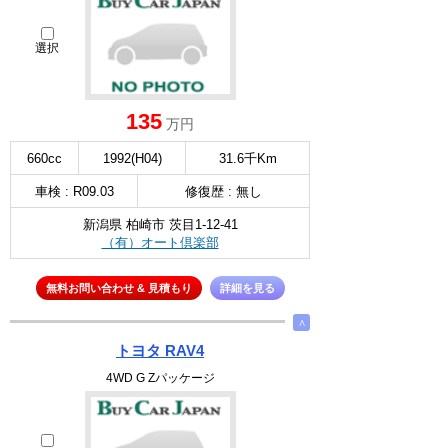
選択
135
万円
660cc
1992(H04)
31.6千Km
車検 : R09.03
修復歴 : 無し
新潟県 柏崎市 茨目1-12-41
（有）オート倶楽部
無料お問い合わせ & 見積もり
詳細を見る
∧
トヨタ RAV4
4WD G Zパッケージ