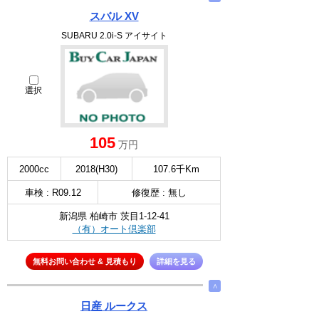
スバル XV
SUBARU 2.0i-S アイサイト
選択
105
万円
2000cc
2018(H30)
107.6千Km
車検 : R09.12
修復歴 : 無し
新潟県 柏崎市 茨目1-12-41
（有）オート倶楽部
無料お問い合わせ & 見積もり
詳細を見る
∧
日産 ルークス