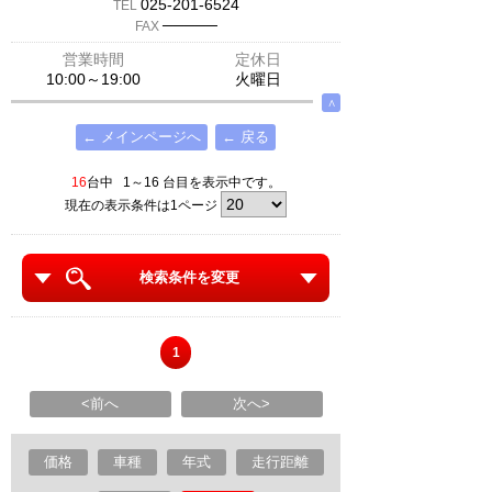
025-201-6524
TEL
─────
FAX
営業時間
定休日
10:00～19:00
火曜日
∧
← メインページへ
← 戻る
16
台中 1～16 台目を表示中です。
現在の表示条件は1ページ
検索条件を変更
1
<前へ
次へ>
価格
車種
年式
走行距離