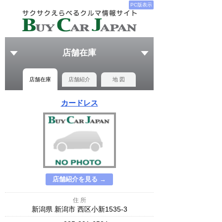
PC版表示
店舗在庫
店舗在庫
店舗紹介
地 図
カードレス
店舗紹介を見る →
住 所
新潟県 新潟市 西区小新1535-3