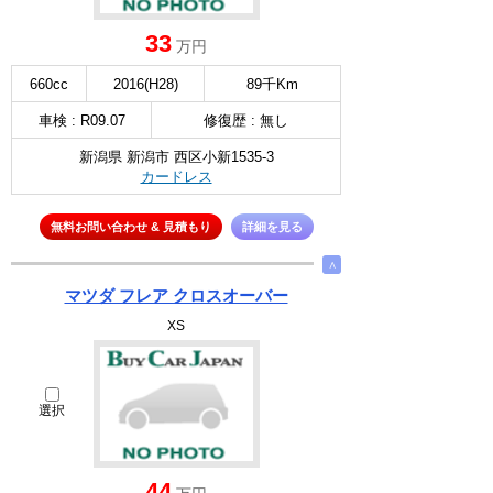
33
万円
660cc
2016(H28)
89千Km
車検 : R09.07
修復歴 : 無し
新潟県 新潟市 西区小新1535-3
カードレス
無料お問い合わせ & 見積もり
詳細を見る
∧
マツダ フレア クロスオーバー
XS
選択
44