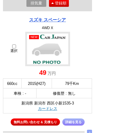
排気量
登録順
スズキ スペーシア
4WD X
NEW
選択
49
万円
660cc
2015(H27)
79千Km
車検 : -
修復歴 : 無し
新潟県 新潟市 西区小新1535-3
カードレス
無料お問い合わせ & 見積もり
詳細を見る
∧