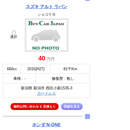
スズキ アルト ラパン
ショコラ G
選択
40
万円
660cc
2015(H27)
81千Km
車検 : -
修復歴 : 無し
新潟県 新潟市 西区小新1535-3
カードレス
無料お問い合わせ & 見積もり
詳細を見る
∧
ホンダ N-ONE