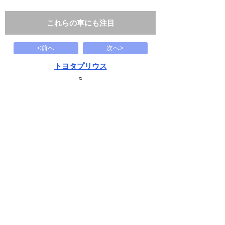
これらの車にも注目
<前へ
次へ>
トヨタプリウス
S
149.8
万円
2017(H29)
83.7千Km
下記から近い条件の車両もさがせます