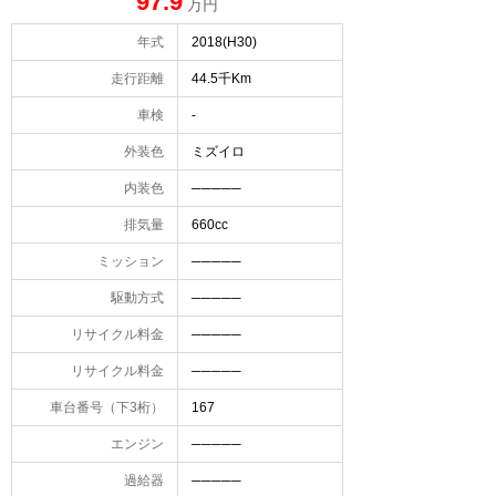
97.9
万円
年式
2018(H30)
走行距離
44.5千Km
車検
-
外装色
ミズイロ
内装色
─────
排気量
660cc
ミッション
─────
駆動方式
─────
リサイクル料金
─────
リサイクル料金
─────
車台番号（下3桁）
167
エンジン
─────
過給器
─────