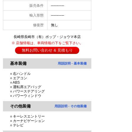
販売条件
─────
輸入形態
─────
修復歴
無し
長崎県長崎市（有）ポップ・ジョウマ本店
※ 店舗情報は、車両情報の下をご覧下さい。
無料お問い合わせ & 見積もり
基本装備
用語説明 - 基本装備
○ 右ハンドル
○ エアコン
○ ABS
○ 運転席エアバッグ
○ パワーステアリング
○ パワーウィンドウ
その他装備
用語説明 - その他装備
○ キーレスエントリー
○ カーナビゲーション
○ テレビ