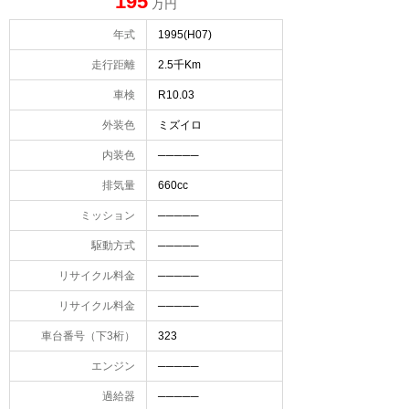
195
万円
年式
1995(H07)
走行距離
2.5千Km
車検
R10.03
外装色
ミズイロ
内装色
─────
排気量
660cc
ミッション
─────
駆動方式
─────
リサイクル料金
─────
リサイクル料金
─────
車台番号（下3桁）
323
エンジン
─────
過給器
─────