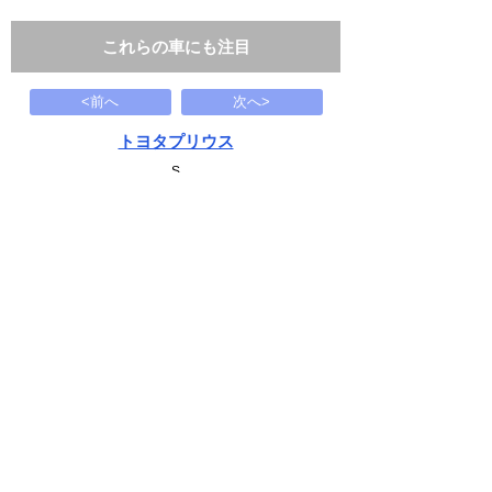
これらの車にも注目
<前へ
次へ>
トヨタプリウス
S
149.8
万円
2017(H29)
83.7千Km
下記から近い条件の車両もさがせます