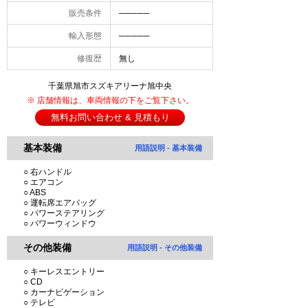
販売条件
─────
輸入形態
─────
修復歴
無し
千葉県旭市スズキアリーナ旭中央
※ 店舗情報は、車両情報の下をご覧下さい。
無料お問い合わせ & 見積もり
基本装備
用語説明 - 基本装備
○ 右ハンドル
○ エアコン
○ ABS
○ 運転席エアバッグ
○ パワーステアリング
○ パワーウィンドウ
その他装備
用語説明 - その他装備
○ キーレスエントリー
○ CD
○ カーナビゲーション
○ テレビ