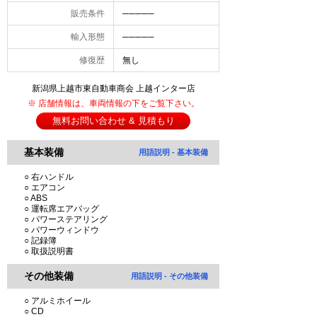
販売条件
─────
輸入形態
─────
修復歴
無し
新潟県上越市東自動車商会 上越インター店
※ 店舗情報は、車両情報の下をご覧下さい。
無料お問い合わせ & 見積もり
基本装備
用語説明 - 基本装備
○ 右ハンドル
○ エアコン
○ ABS
○ 運転席エアバッグ
○ パワーステアリング
○ パワーウィンドウ
○ 記録簿
○ 取扱説明書
その他装備
用語説明 - その他装備
○ アルミホイール
○ CD