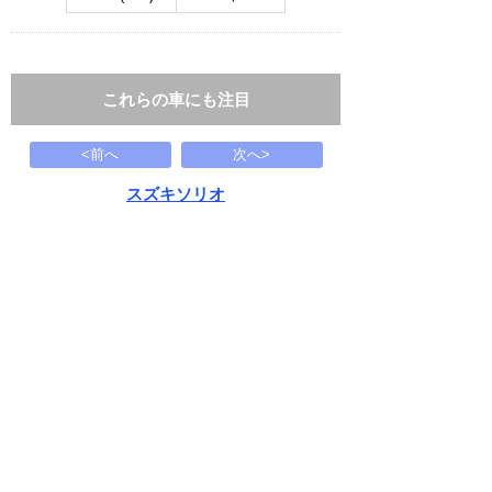
これらの車にも注目
<前へ
次へ>
スズキソリオ
G セーフティサポート 左パワスラ
117
万円
1991(H03)
87.2千Km