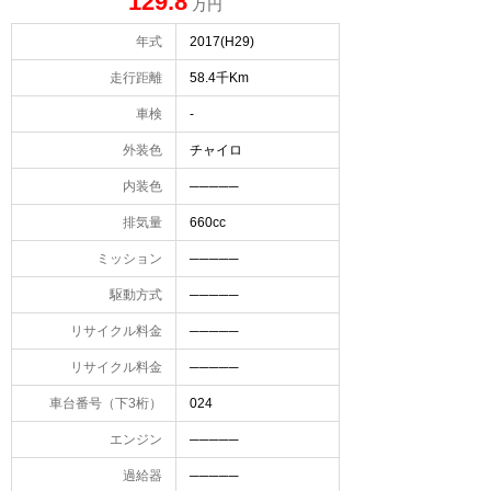
129.8
万円
年式
2017(H29)
走行距離
58.4千Km
車検
-
外装色
チャイロ
内装色
─────
排気量
660cc
ミッション
─────
駆動方式
─────
リサイクル料金
─────
リサイクル料金
─────
車台番号（下3桁）
024
エンジン
─────
過給器
─────