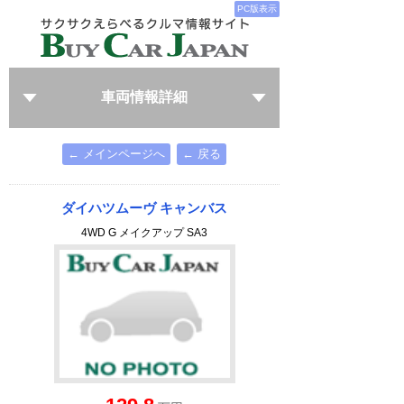
PC版表示
車両情報詳細
← メインページへ
← 戻る
ダイハツムーヴ キャンバス
4WD G メイクアップ SA3