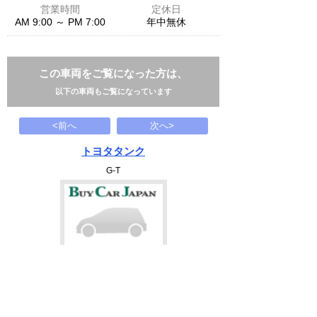
営業時間
定休日
AM 9:00 ～ PM 7:00
年中無休
この車両をご覧になった方は、
以下の車両もご覧になっています
<前へ
次へ>
トヨタタンク
G-T
118.8
万円
1990(H02)
32.2千Km