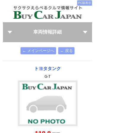
PC版表示
車両情報詳細
← メインページへ
← 戻る
トヨタタンク
G-T