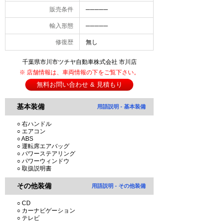
販売条件
─────
輸入形態
─────
修復歴
無し
千葉県市川市ツチヤ自動車株式会社 市川店
※ 店舗情報は、車両情報の下をご覧下さい。
無料お問い合わせ & 見積もり
基本装備
用語説明 - 基本装備
○ 右ハンドル
○ エアコン
○ ABS
○ 運転席エアバッグ
○ パワーステアリング
○ パワーウィンドウ
○ 取扱説明書
その他装備
用語説明 - その他装備
○ CD
○ カーナビゲーション
○ テレビ