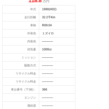
118.8
万円
年式
1990(H02)
走行距離
32.2千Km
車検
R09.04
外装色
ミズイロ
内装色
─────
排気量
1000cc
ミッション
─────
駆動方式
─────
リサイクル料金
─────
リサイクル料金
─────
車台番号（下3桁）
366
エンジン
─────
過給器
─────