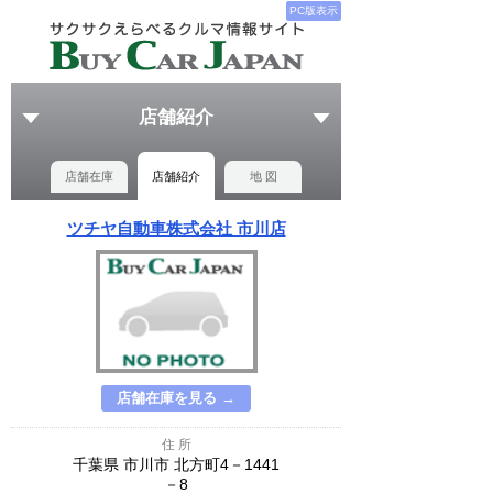
PC版表示
店舗紹介
店舗在庫
店舗紹介
地 図
ツチヤ自動車株式会社 市川店
店舗在庫を見る →
住 所
千葉県 市川市 北方町4－1441
－8