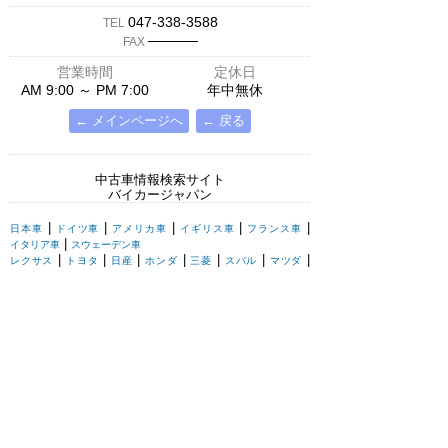
047-338-3588
TEL
─────
FAX
営業時間
定休日
AM 9:00 ～ PM 7:00
年中無休
← メインページへ
← 戻る
中古車情報検索サイト
バイカージャパン
|
|
|
|
|
日本車
ドイツ車
アメリカ車
イギリス車
フランス車
|
イタリア車
スウェーデン車
|
|
|
|
|
|
|
レクサス
トヨタ
日産
ホンダ
三菱
スバル
マツダ
|
|
スズキ
ダイハツ
いすゞ
|
|
|
|
|
メルセデスベンツ
AMG
マイバッハ
スマート
BMW
|
|
|
|
BMW ミニ
BMW アルピナ
ポルシェ
アウディ
|
フォルクスワーゲン
オペル
|
|
|
|
|
キャデラック
シボレー
GMC
ハマー
ビュイック
|
|
|
|
リンカーン
フォード
マーキュリー
ポンテアック
|
|
クライスラー
ダッジ
ジープ
|
|
|
|
ロールスロイス
ベントレー
アストンマーチン
ジャガー
|
|
|
|
|
ランドローバー
ローバー
ロータス
MG
TVR
|
ウェストフィールド
ケータハム
|
|
シトロエン
プジョー
ルノー