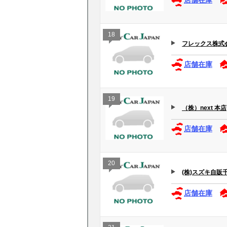
店舗在庫
18
フレックス株式
店舗在庫
19
（株）next 本店
店舗在庫
20
(株)スズキ自販千葉
店舗在庫