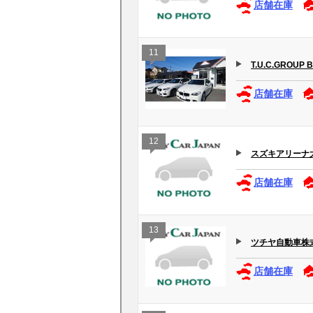
店舗在庫
11
T.U.C.GROU
店舗在庫
12
スズキアリーナ
店舗在庫
13
ツチヤ自動車株
店舗在庫