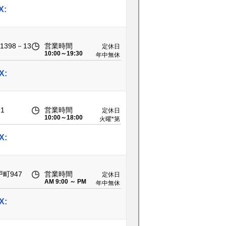
X:
398－13
営業時間
定休日
10:00～19:30
年中無休
X:
1
営業時間
定休日
10:00～18:00
火曜*第
二・三水
曜
X:
町947
営業時間
定休日
AM 9:00 ～ PM
年中無休
7:00
X: