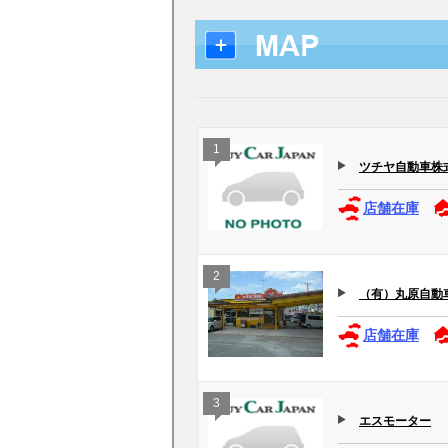
1
ツチヤ自動車株
店舗在庫
2
（有）丸原自動
店舗在庫
3
エスモーター