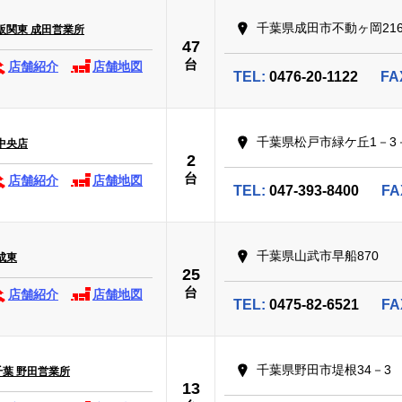
千葉県成田市不動ヶ岡216
販関東 成田営業所
47
台
店舗紹介
店舗地図
TEL:
0476-20-1122
FA
千葉県松戸市緑ケ丘1－3
中央店
2
台
店舗紹介
店舗地図
TEL:
047-393-8400
FA
千葉県山武市早船870
成東
25
台
店舗紹介
店舗地図
TEL:
0475-82-6521
FA
千葉県野田市堤根34－3
千葉 野田営業所
13