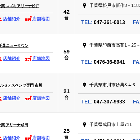
千葉県松戸市新作3－118
千葉 スズキアリーナ松戸
42
台
店舗紹介
店舗地図
TEL:
047-361-0013
FA
千葉県印西市高花1－25－
千葉ニュータウン
59
台
店舗紹介
店舗地図
TEL:
0476-36-8941
FA
千葉県市川市妙典3-4-6
UPメルセデスベンツ専門 市川
21
台
店舗紹介
店舗地図
TEL:
047-307-9933
FA
千葉県成田市土屋711
千葉 アリーナ成田
25
台
店舗紹介
店舗地図