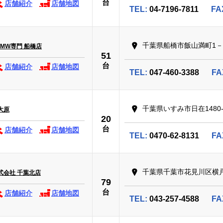
台
店舗紹介
店舗地図
TEL:
04-7196-7811
FA
千葉県船橋市飯山満町1－1
P BMW専門 船橋店
51
台
店舗紹介
店舗地図
TEL:
047-460-3388
FA
千葉県いすみ市日在1480-
大原
20
台
店舗紹介
店舗地図
TEL:
0470-62-8131
FA
千葉県千葉市花見川区横戸
式会社 千葉北店
79
台
店舗紹介
店舗地図
TEL:
043-257-4588
FA