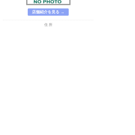
店舗紹介を見る →
住 所
埼玉県 所沢市 西新井町13－10
04-2927-8777
TEL
─────
FAX
営業時間
定休日
AM10:00-PM7:00
毎週水曜日・隔週木曜
日
∧
アップル深谷17号店
店舗紹介を見る →