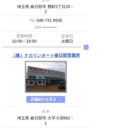
住 所
埼玉県 春日部市 豊町5丁目20－
2
048-731-8505
TEL
─────
FAX
営業時間
定休日
10:00～18:00
火曜日
∧
（株）ナカリンオート春日部営業所
店舗紹介を見る →
住 所
埼玉県 春日部市 大字小渕962－
1