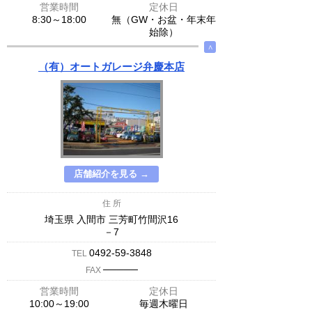
営業時間
定休日
8:30～18:00
無（GW・お盆・年末年
始除）
∧
（有）オートガレージ弁慶本店
店舗紹介を見る →
住 所
埼玉県 入間市 三芳町竹間沢16
－7
0492-59-3848
TEL
─────
FAX
営業時間
定休日
10:00～19:00
毎週木曜日