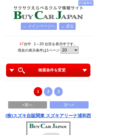
PC版表示
← メインページへ
← 戻る
47
台中 1～20 台目を表示中です。
現在の表示条件は1ページ
検索条件を変更
1
2
3
<前へ
次へ>
(株)スズキ自販関東 スズキアリーナ浦和西