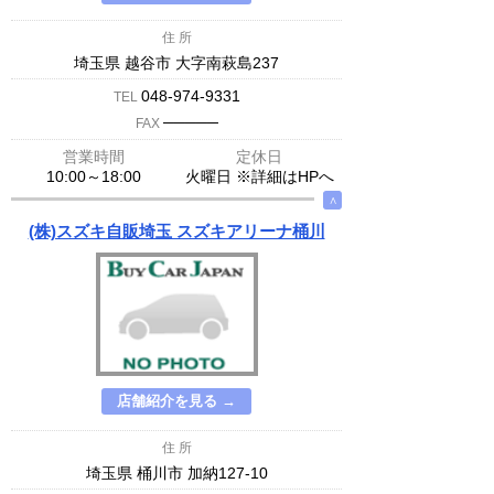
住 所
埼玉県 越谷市 大字南萩島237
048-974-9331
TEL
─────
FAX
営業時間
定休日
10:00～18:00
火曜日 ※詳細はHPへ
∧
(株)スズキ自販埼玉 スズキアリーナ桶川
店舗紹介を見る →
住 所
埼玉県 桶川市 加納127-10