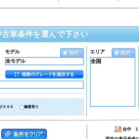
中古車条件を選んで下さい
モデル
エリア
全国
がＡＳＫ
修復有り
18
台中
1
現在の表示条件