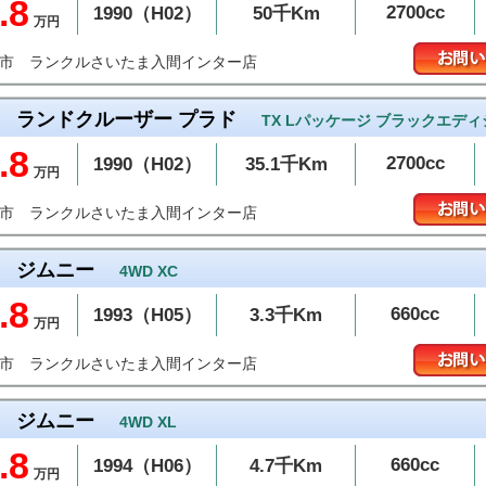
.8
2700cc
1990（H02）
50千Km
万円
ランクルさいたま入間インター店
間市
ランドクルーザー プラド
TX Lパッケージ ブラックエデ
.8
2700cc
1990（H02）
35.1千Km
万円
ランクルさいたま入間インター店
間市
ジムニー
4WD XC
.8
660cc
1993（H05）
3.3千Km
万円
ランクルさいたま入間インター店
間市
ジムニー
4WD XL
.8
660cc
1994（H06）
4.7千Km
万円