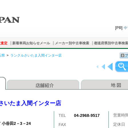
[PR]
中
取査定
新着車両お知らせメール
メーカー別中古車検索
都道府県別中古車検
玉県
>
ランクルさいたま入間インター店
さいたま入間インター店
営業時
TEL
04-2968-9517
 小谷田2－3－24
定休日
FAX