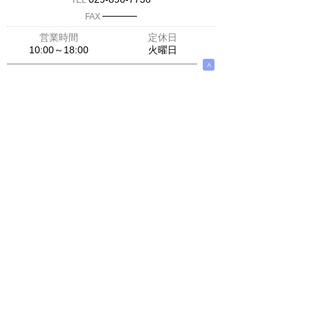
TEL
─────
FAX
営業時間
定休日
10:00～18:00
火曜日
∧
スズキ新茨城 スズキアリーナ勝田
店舗紹介を見る →
住 所
茨城県 ひたちなか市 稲田1437
－4
029-354-0808
TEL
─────
FAX
営業時間
定休日