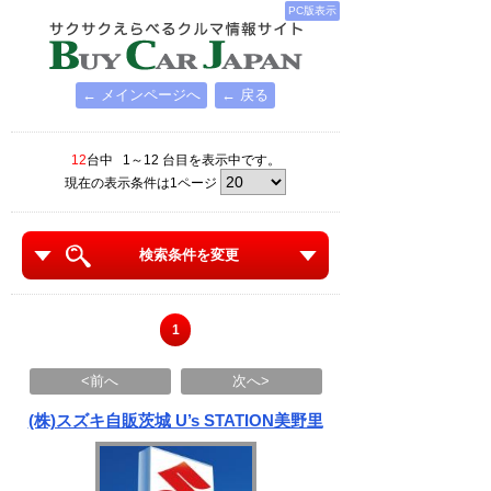
PC版表示
← メインページへ
← 戻る
12
台中 1～12 台目を表示中です。
現在の表示条件は1ページ
検索条件を変更
1
<前へ
次へ>
(株)スズキ自販茨城 U’s STATION美野里