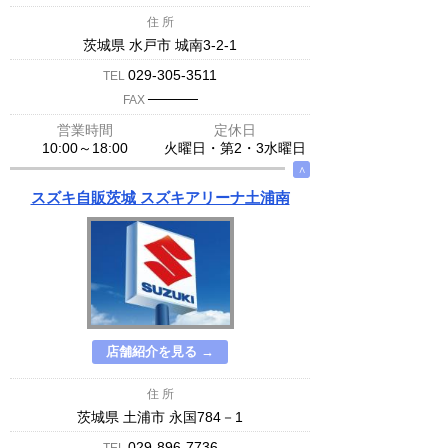
住 所
茨城県 水戸市 城南3-2-1
029-305-3511
TEL
─────
FAX
営業時間
定休日
10:00～18:00
火曜日・第2・3水曜日
∧
スズキ自販茨城 スズキアリーナ土浦南
店舗紹介を見る →
住 所
茨城県 土浦市 永国784－1
029-896-7736