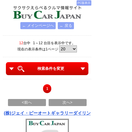
PC版表示
← メインページへ
← 戻る
12
台中 1～12 台目を表示中です。
現在の表示条件は1ページ
検索条件を変更
1
<前へ
次へ>
(株)ジェイ・ピーオートギャラリーダイリン