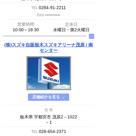
0284-91-2211
TEL
─────
FAX
営業時間
定休日
10:00～18:30
水曜日・第2火曜日
∧
(株)スズキ自販栃木スズキアリーナ茂原 / 南
センター
店舗紹介を見る →
住 所
栃木県 宇都宮市 茂原2－1022
－1
028-654-2371
TEL