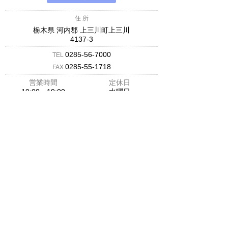
住 所
栃木県 河内郡 上三川町上三川
4137-3
0285-56-7000
TEL
0285-55-1718
FAX
営業時間
定休日
10:00～19:00
水曜日
∧
軽キャンパー専門店 【軽キャンパー.COM】
店舗紹介を見る →
住 所