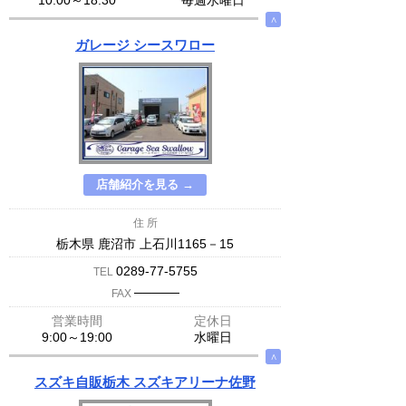
10:00～18:30
毎週水曜日
∧
ガレージ シースワロー
店舗紹介を見る →
住 所
栃木県 鹿沼市 上石川1165－15
0289-77-5755
TEL
─────
FAX
営業時間
定休日
9:00～19:00
水曜日
∧
スズキ自販栃木 スズキアリーナ佐野