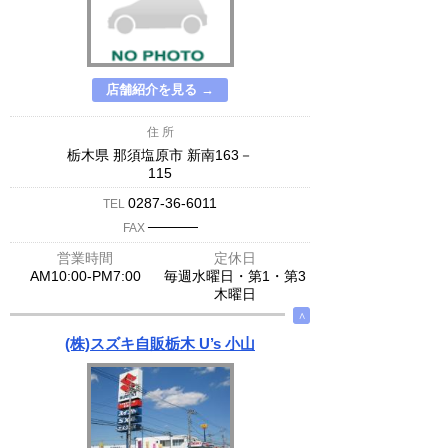
店舗紹介を見る →
住 所
栃木県 那須塩原市 新南163－
115
0287-36-6011
TEL
─────
FAX
営業時間
定休日
AM10:00-PM7:00
毎週水曜日・第1・第3
木曜日
∧
(株)スズキ自販栃木 U’s 小山