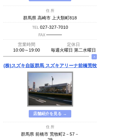
住 所
群馬県 高崎市 上大類町818
027-327-7010
TEL
─────
FAX
営業時間
定休日
10:00～19:00
毎週火曜日 第二水曜日
∧
(株)スズキ自販群馬 スズキアリーナ前橋荒牧
店舗紹介を見る →
住 所
群馬県 前橋市 荒牧町2－57－
29