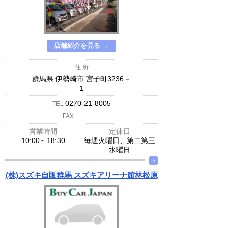
店舗紹介を見る →
住 所
群馬県 伊勢崎市 宮子町3236－
1
0270-21-8005
TEL
─────
FAX
営業時間
定休日
10:00～18:30
毎週火曜日、第二第三
水曜日
∧
(株)スズキ自販群馬 スズキアリーナ館林松原