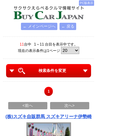
PC版表示
← メインページへ
← 戻る
11
台中 1～11 台目を表示中です。
現在の表示条件は1ページ
検索条件を変更
1
<前へ
次へ>
(株)スズキ自販群馬 スズキアリーナ伊勢崎