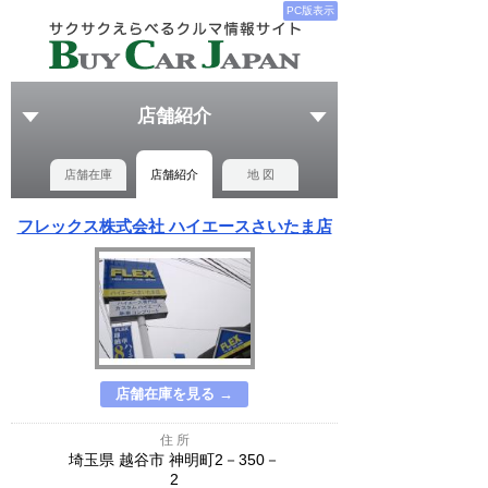
PC版表示
店舗紹介
店舗在庫
店舗紹介
地 図
フレックス株式会社 ハイエースさいたま店
店舗在庫を見る →
住 所
埼玉県 越谷市 神明町2－350－
2