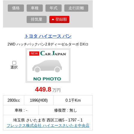
価格
車種
年式
走行距離
排気量
登録順
トヨタ ハイエース バン
2WD ハッチバックバン2.8ディーゼルターボ DXロ
NEW
選択
449.8
万円
2800cc
1996(H08)
0.1千Km
車検 : -
修復歴 : 無し
埼玉県 さいたま市 西区三橋5－1797－1
フレックス株式会社 ハイエースさいたま中央店