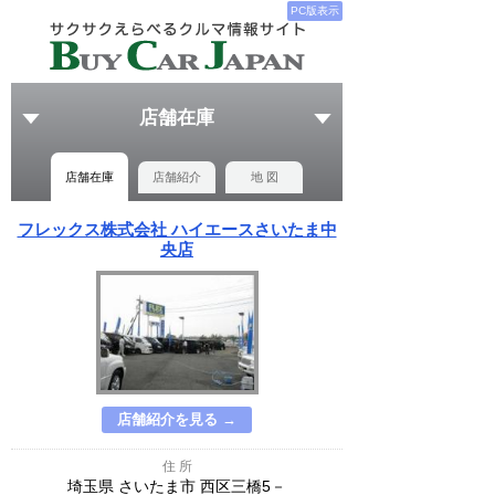
PC版表示
店舗在庫
店舗在庫
店舗紹介
地 図
フレックス株式会社 ハイエースさいたま中
央店
店舗紹介を見る →
住 所
埼玉県 さいたま市 西区三橋5－