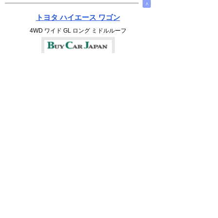
∧
トヨタ ハイエース ワゴン
4WD ワイド GL ロング ミドルルーフ
選択
489.8
万円
2700cc
1993(H05)
32.2千Km
車検 : R10.05
修復歴 : 無し
埼玉県 さいたま市 西区三橋5－1797－1
フレックス株式会社 ハイエースさいたま中央店
無料お問い合わせ & 見積もり
詳細を見る
∧
トヨタ ハイエース バン