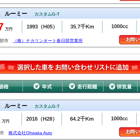
ルーミー
カスタムG-T
7
1000cc
1993（H05）
35.7千Km
万円
日部市
（株）ナカリンオート春日部営業所
ルーミー
カスタムG-T
2
1000cc
2016（H28）
64.2千Km
万円
松市
株式会社Ohwaka Auto