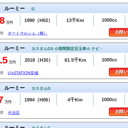
ルーミー
G
8
1000cc
1990（H02）
13千Km
万円
山市
オートマルシェ（株）
ルーミー
カスタムGS ☆期間限定目玉車☆ ナビ・
.5
1000cc
2018（H30）
61.5千Km
万円
城市
U’sSTATION安城
ルーミー
カスタムG
7
1000cc
1994（H06）
4千Km
万円
治市
今治店
ルーミー