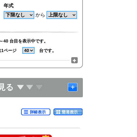
年式
から
～40 台目を表示中です。
は1ページ
台です。
見る