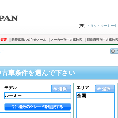
[PR]
トヨタ・ルーミー中古
取査定
新着車両お知らせメール
メーカー別中古車検索
都道府県別中古車検
ミー
中古車条件を選んで下さい
モデル
エリア
全国