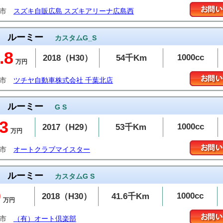
島市
スズキ自販広島 スズキアリーナ広島西
ルーミー
カスタムG_S
.8
1000cc
2018（H30）
54千Km
万円
葉市
ツチヤ自動車株式会社 千葉北店
ルーミー
G S
3
1000cc
2017（H29）
53千Km
万円
山市
オートクラブマイスター
ルーミー
カスタムG S
9
1000cc
2018（H30）
41.6千Km
万円
崎市
（有）オート倶楽部