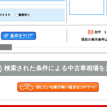
がＡＳＫ
修復有り
84
台中
1
現在の表示条件
検索された条件による中古車相場を