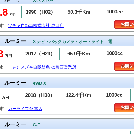
カスタムG
.8
1000cc
1990（H02）
50.3千Km
万円
田市
ツチヤ自動車株式会社 成田店
ルーミー
X ナビ・バックカメラ・オートライト・電
8
1000cc
2017（H29）
65.9千Km
万円
島市
（株）スズキ自販徳島 徳島西営業所
ルーミー
4WD X
3
1000cc
2018（H30）
122.4千Km
万円
戸市
カーライフ45本店
ルーミー
G-T