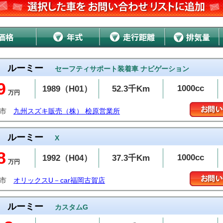
ルーミー
セーフティサポート装着車 ナビゲーション
9
1000cc
1989（H01）
52.3千Km
万円
岡市
九州スズキ販売（株） 桧原営業所
ルーミー
X
8
1000cc
1992（H04）
37.3千Km
万円
賀市
オリックスU－car福岡古賀店
ルーミー
カスタムG