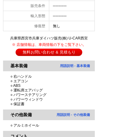
販売条件
─────
輸入形態
─────
修復歴
無し
兵庫県西宮市兵庫ダイハツ販売(株) U-CAR西宮
※ 店舗情報は、車両情報の下をご覧下さい。
無料お問い合わせ & 見積もり
基本装備
用語説明 - 基本装備
○ 右ハンドル
○ エアコン
○ ABS
○ 運転席エアバッグ
○ パワーステアリング
○ パワーウィンドウ
○ 保証書
その他装備
用語説明 - その他装備
○ アルミホイール
コメント