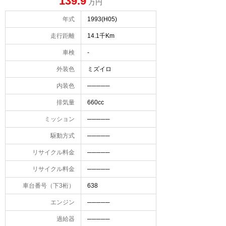
139.9
万円
年式
1993(H05)
走行距離
14.1千Km
車検
-
外装色
ミズイロ
内装色
─────
排気量
660cc
ミッション
─────
駆動方式
─────
リサイクル料金
─────
リサイクル料金
─────
車台番号（下3桁）
638
エンジン
─────
過給器
─────