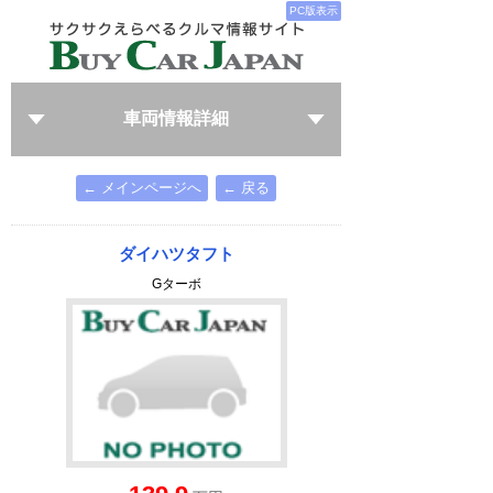
PC版表示
車両情報詳細
← メインページへ
← 戻る
ダイハツタフト
Gターボ