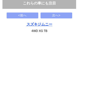
これらの車にも注目
<前へ
次へ>
スズキジムニー
4WD XG TB
60
万円
2006(H18)
114.8千Km
下記から近い条件の車両もさがせます