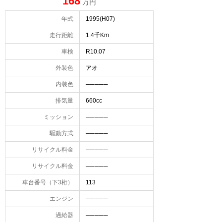
168
万円
年式
1995(H07)
走行距離
1.4千Km
車検
R10.07
外装色
アオ
内装色
─────
排気量
660cc
ミッション
─────
駆動方式
─────
リサイクル料金
─────
リサイクル料金
─────
車台番号（下3桁）
113
エンジン
─────
過給器
─────