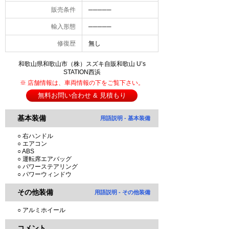
販売条件
─────
輸入形態
─────
修復歴
無し
和歌山県和歌山市（株）スズキ自販和歌山 U’s
STATION西浜
※ 店舗情報は、車両情報の下をご覧下さい。
無料お問い合わせ & 見積もり
基本装備
用語説明 - 基本装備
○ 右ハンドル
○ エアコン
○ ABS
○ 運転席エアバッグ
○ パワーステアリング
○ パワーウィンドウ
その他装備
用語説明 - その他装備
○ アルミホイール
コメント