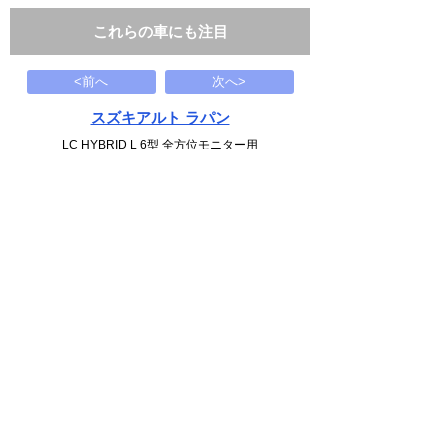
これらの車にも注目
<前へ
次へ>
スズキアルト ラパン
LC HYBRID L 6型 全方位モニター用
160
万円
1995(H07)
1.3千Km
下記から近い条件の車両もさがせます