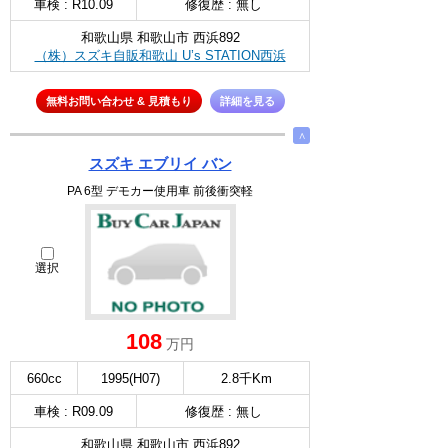
車検 : R10.09
修復歴 : 無し
和歌山県 和歌山市 西浜892
（株）スズキ自販和歌山 U’s STATION西浜
無料お問い合わせ & 見積もり
詳細を見る
∧
スズキ エブリイ バン
PA 6型 デモカー使用車 前後衝突軽
選択
108
万円
660cc
1995(H07)
2.8千Km
車検 : R09.09
修復歴 : 無し
和歌山県 和歌山市 西浜892