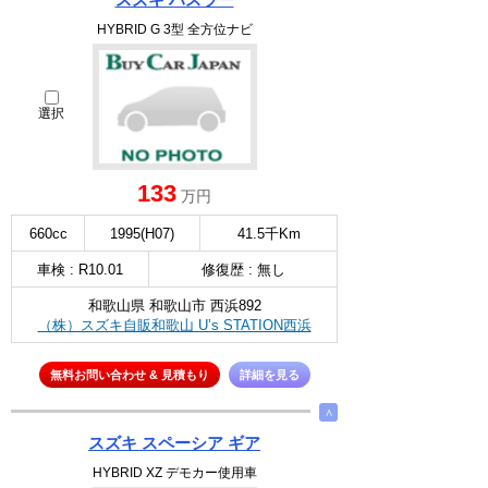
HYBRID G 3型 全方位ナビ
選択
133
万円
660cc
1995(H07)
41.5千Km
車検 : R10.01
修復歴 : 無し
和歌山県 和歌山市 西浜892
（株）スズキ自販和歌山 U’s STATION西浜
無料お問い合わせ & 見積もり
詳細を見る
∧
スズキ スペーシア ギア
HYBRID XZ デモカー使用車