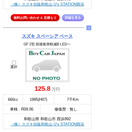
（株）スズキ自販和歌山 U’s STATION西浜
無料お問い合わせ & 見積もり
詳細を見る
∧
スズキ スペーシア ベース
GF 2型 前後衝突軽減B LEDヘ
選択
125.8
万円
660cc
1995(H07)
7千Km
車検 : R09.06
修復歴 : 無し
和歌山県 和歌山市 西浜892
（株）スズキ自販和歌山 U’s STATION西浜