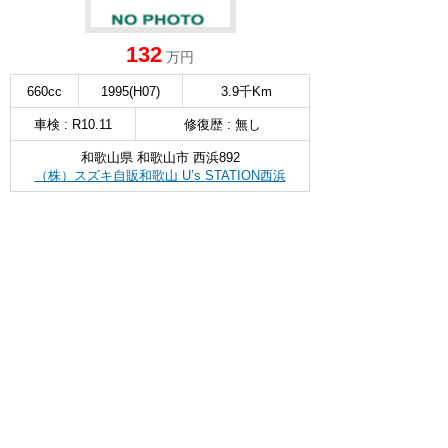
132
万円
660cc
1995(H07)
3.9千Km
車検 : R10.11
修復歴 : 無し
和歌山県 和歌山市 西浜892
（株）スズキ自販和歌山 U’s STATION西浜
無料お問い合わせ & 見積もり
詳細を見る
∧
スズキ ソリオ
G 前後衝突軽減ブレーキ オートライ
選択