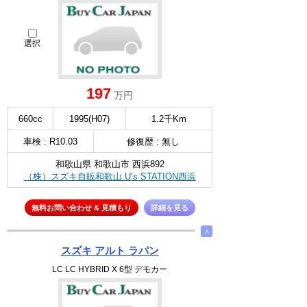
選択
197
万円
660cc
1995(H07)
1.2千Km
車検 : R10.03
修復歴 : 無し
和歌山県 和歌山市 西浜892
（株）スズキ自販和歌山 U’s STATION西浜
無料お問い合わせ & 見積もり
詳細を見る
∧
スズキ アルト ラパン
LC LC HYBRID X 6型 デモカー