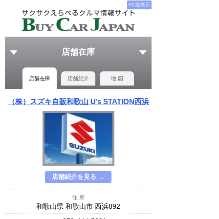
PC版表示
店舗在庫
店舗在庫
店舗紹介
地 図
（株）スズキ自販和歌山 U’s STATION西浜
店舗紹介を見る →
住 所
和歌山県 和歌山市 西浜892