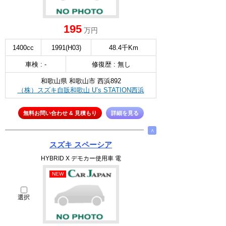
195
万円
1400cc
1991(H03)
48.4千Km
車検 : -
修復歴 : 無し
和歌山県 和歌山市 西浜892
（株）スズキ自販和歌山 U’s STATION西浜
無料お問い合わせ & 見積もり
詳細を見る
∧
スズキ スペーシア
HYBRID X デモカー使用車 電
NEW
選択