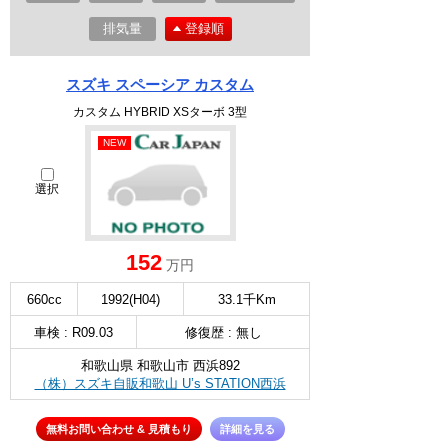
排気量
登録順
スズキ スペーシア カスタム
カスタム HYBRID XSターボ 3型
NEW
選択
152
万円
660cc
1992(H04)
33.1千Km
車検 : R09.03
修復歴 : 無し
和歌山県 和歌山市 西浜892
（株）スズキ自販和歌山 U’s STATION西浜
無料お問い合わせ & 見積もり
詳細を見る