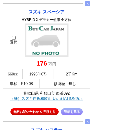
∧
スズキ スペーシア
HYBRID X デモカー使用 全方位
選択
176
万円
660cc
1995(H07)
2千Km
車検 : R10.08
修復歴 : 無し
和歌山県 和歌山市 西浜892
（株）スズキ自販和歌山 U’s STATION西浜
無料お問い合わせ & 見積もり
詳細を見る
∧
スズキ ハスラー