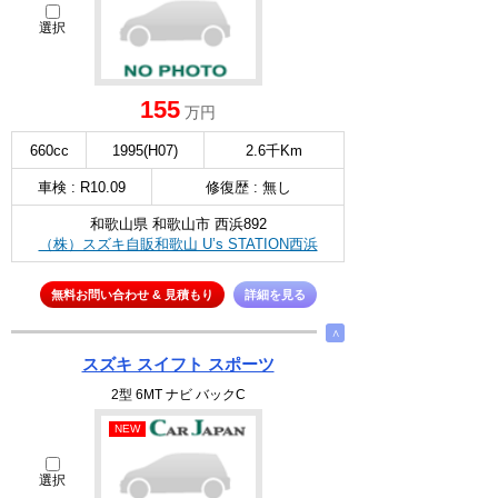
選択
155
万円
660cc
1995(H07)
2.6千Km
車検 : R10.09
修復歴 : 無し
和歌山県 和歌山市 西浜892
（株）スズキ自販和歌山 U’s STATION西浜
無料お問い合わせ & 見積もり
詳細を見る
∧
スズキ スイフト スポーツ
2型 6MT ナビ バックC
NEW
選択