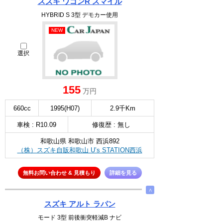
スズキ ワゴンR スマイル
HYBRID S 3型 デモカー使用
NEW
選択
155
万円
660cc
1995(H07)
2.9千Km
車検 : R10.09
修復歴 : 無し
和歌山県 和歌山市 西浜892
（株）スズキ自販和歌山 U’s STATION西浜
無料お問い合わせ & 見積もり
詳細を見る
∧
スズキ アルト ラパン
モード 3型 前後衝突軽減B ナビ