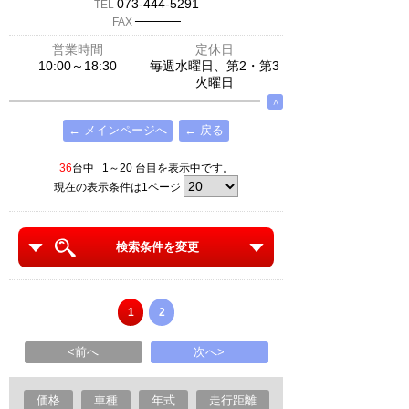
073-444-5291
TEL
─────
FAX
営業時間
定休日
10:00～18:30
毎週水曜日、第2・第3
火曜日
∧
← メインページへ
← 戻る
36
台中 1～20 台目を表示中です。
現在の表示条件は1ページ
検索条件を変更
1
2
<前へ
次へ>
価格
車種
年式
走行距離