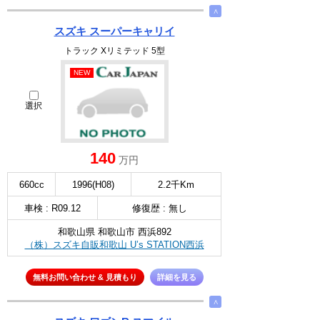
∧
スズキ スーパーキャリイ
トラック Xリミテッド 5型
NEW
選択
140
万円
660cc
1996(H08)
2.2千Km
車検 : R09.12
修復歴 : 無し
和歌山県 和歌山市 西浜892
（株）スズキ自販和歌山 U’s STATION西浜
無料お問い合わせ & 見積もり
詳細を見る
∧