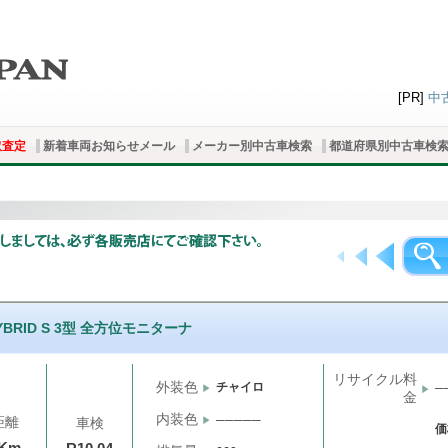
[PR]
中
取査定
新着車両お知らせメール
メーカー別中古車検索
都道府県別中古車検
YBRID S 3型 全方位モニターナ
リサイクル料
外装色
チャイロ
─
金
内装色
─────
距離
車検
価
千Km