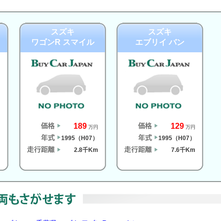
スズキ
スズキ
ワゴンR スマイル
エブリイ バン
189
129
円
万円
万円
）
1995（H07）
1995（H07）
m
2.8千Km
7.6千Km