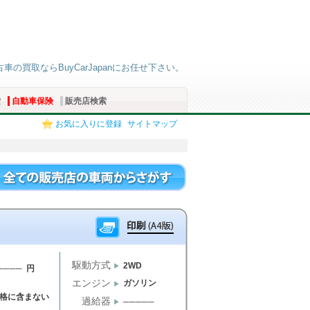
古車の買取ならBuyCarJapanにお任せ下さい。
索
自動車保険
販売店検索
お気に入りに登録
サイトマップ
駆動方式
2WD
──── 円
エンジン
ガソリン
格に含まない
過給器
─────