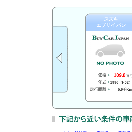
スズキ
エブリイ バン
109.8
万
1990（H02
5.9千K