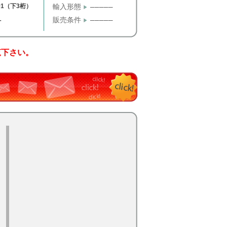
91（下3桁）
輸入形態
─────
販売条件
─────
T
覧下さい。