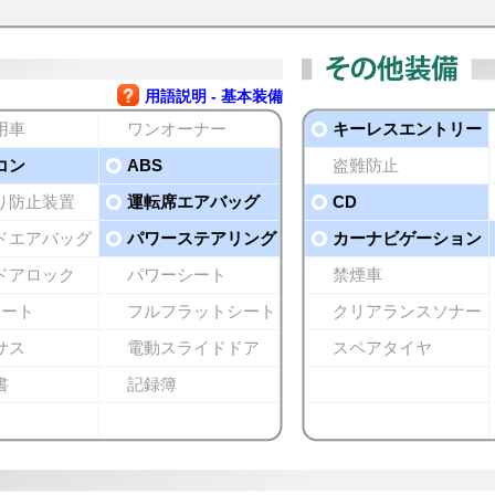
用語説明 - 基本装備
用車
ワンオーナー
キーレスエントリー
コン
ABS
盗難防止
り防止装置
運転席エアバッグ
CD
ドエアバッグ
パワーステアリング
カーナビゲーション
ドアロック
パワーシート
禁煙車
シート
フルフラットシート
クリアランスソナー
サス
電動スライドドア
スペアタイヤ
書
記録簿