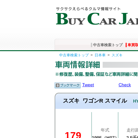
中古車検索トップ
車買
中古車検索トップ
>
日本車
>
スズキ
Tweet
Check
スズキ
ワゴンR スマイル
H
年式
走行
179
1995（H07）
2.5