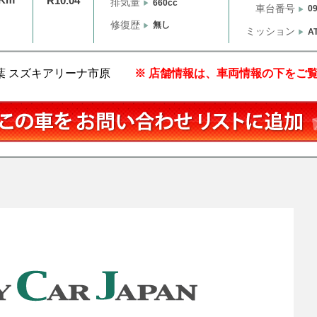
R10.04
排気量
660cc
車台番号
0
修復歴
無し
ミッション
A
葉 スズキアリーナ市原
※ 店舗情報は、車両情報の下をご