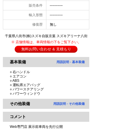
販売条件
─────
輸入形態
─────
修復歴
無し
千葉県八街市(株)スズキ自販京葉 スズキアリーナ八街
※ 店舗情報は、車両情報の下をご覧下さい。
無料お問い合わせ & 見積もり
基本装備
用語説明 - 基本装備
○ 右ハンドル
○ エアコン
○ ABS
○ 運転席エアバッグ
○ パワーステアリング
○ パワーウィンドウ
その他装備
用語説明 - その他装備
コメント
Web専門店 展示前車両を先行公開