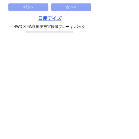
<前へ
次へ>
日産デイズ
4WD X 4WD 衝突被害軽減ブレーキ バック
119
万円
1989(H01)
15.3千Km
下記から近い条件の車両もさがせます
中古車情報検索
千葉県