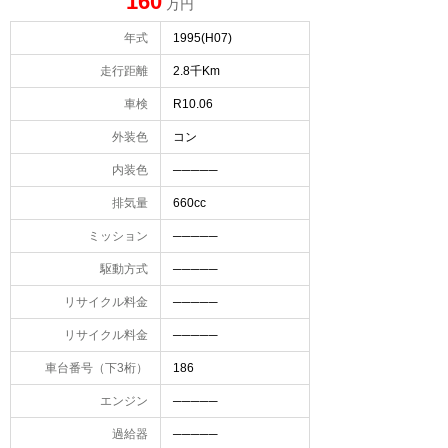
160
万円
年式
1995(H07)
走行距離
2.8千Km
車検
R10.06
外装色
コン
内装色
─────
排気量
660cc
ミッション
─────
駆動方式
─────
リサイクル料金
─────
リサイクル料金
─────
車台番号（下3桁）
186
エンジン
─────
過給器
─────