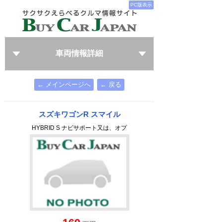
PC版表示
車両情報詳細
← メインページへ
← 戻る
スズキワゴンR スマイル
HYBRID S ナビサポート又は、オプ