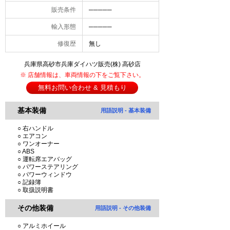
販売条件
─────
輸入形態
─────
修復歴
無し
兵庫県高砂市兵庫ダイハツ販売(株) 高砂店
※ 店舗情報は、車両情報の下をご覧下さい。
無料お問い合わせ & 見積もり
基本装備
用語説明 - 基本装備
○ 右ハンドル
○ エアコン
○ ワンオーナー
○ ABS
○ 運転席エアバッグ
○ パワーステアリング
○ パワーウィンドウ
○ 記録簿
○ 取扱説明書
その他装備
用語説明 - その他装備
○ アルミホイール