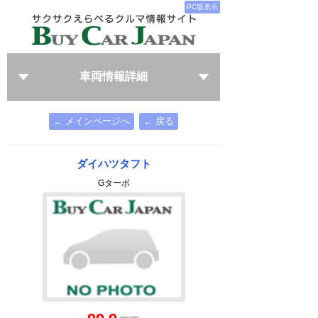
PC版表示
車両情報詳細
← メインページへ
← 戻る
ダイハツタフト
Gターボ