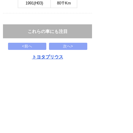
1991(H03)
80千Km
これらの車にも注目
<前へ
次へ>
トヨタプリウス
S
149.8
万円
2017(H29)
83.7千Km