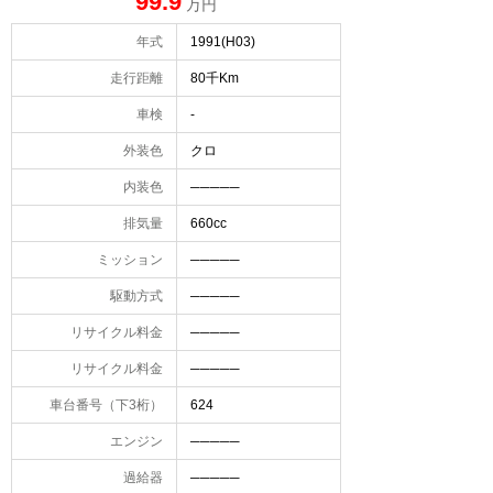
99.9
万円
年式
1991(H03)
走行距離
80千Km
車検
-
外装色
クロ
内装色
─────
排気量
660cc
ミッション
─────
駆動方式
─────
リサイクル料金
─────
リサイクル料金
─────
車台番号（下3桁）
624
エンジン
─────
過給器
─────