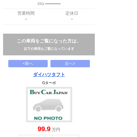
─────
FAX
営業時間
定休日
-
-
この車両をご覧になった方は、
以下の車両もご覧になっています
<前へ
次へ>
ダイハツタフト
Gターボ
99.9
万円