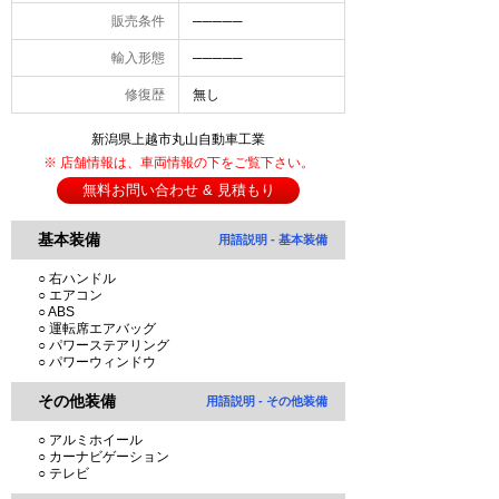
販売条件
─────
輸入形態
─────
修復歴
無し
新潟県上越市丸山自動車工業
※ 店舗情報は、車両情報の下をご覧下さい。
無料お問い合わせ & 見積もり
基本装備
用語説明 - 基本装備
○ 右ハンドル
○ エアコン
○ ABS
○ 運転席エアバッグ
○ パワーステアリング
○ パワーウィンドウ
その他装備
用語説明 - その他装備
○ アルミホイール
○ カーナビゲーション
○ テレビ