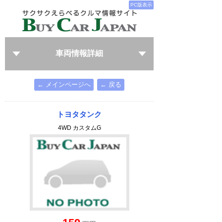
PC版表示
車両情報詳細
← メインページへ
← 戻る
トヨタタンク
4WD カスタムG