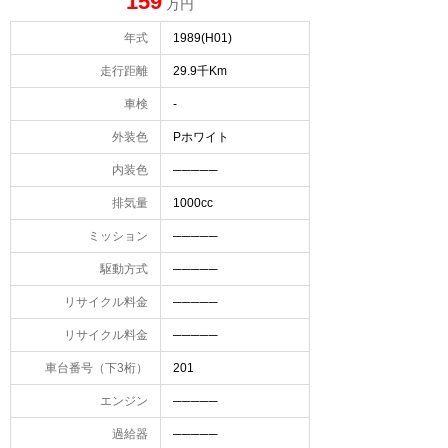
159
万円
年式
1989(H01)
走行距離
29.9千Km
車検
-
外装色
Pホワイト
内装色
─────
排気量
1000cc
ミッション
─────
駆動方式
─────
リサイクル料金
─────
リサイクル料金
─────
車台番号（下3桁）
201
エンジン
─────
過給器
─────