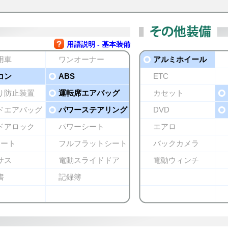
用語説明 - 基本装備
用車
ワンオーナー
アルミホイール
コン
ABS
ETC
り防止装置
運転席エアバッグ
カセット
ドエアバッグ
パワーステアリング
DVD
ドアロック
パワーシート
エアロ
シート
フルフラットシート
バックカメラ
サス
電動スライドドア
電動ウィンチ
書
記録簿