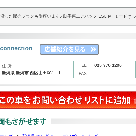
った販売プランも御座います♪ 助手席エアバッグ ESC MTモードき 
onnection
TEL
025-370-1200
住 所
新潟県 新潟市 西区山田661－1
FAX