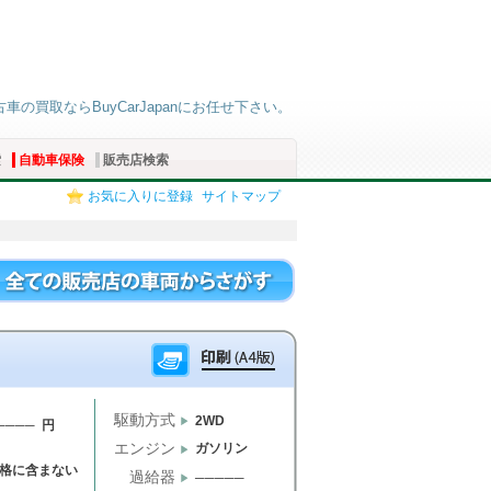
古車の買取ならBuyCarJapanにお任せ下さい。
索
自動車保険
販売店検索
お気に入りに登録
サイトマップ
駆動方式
2WD
──── 円
エンジン
ガソリン
格に含まない
過給器
─────