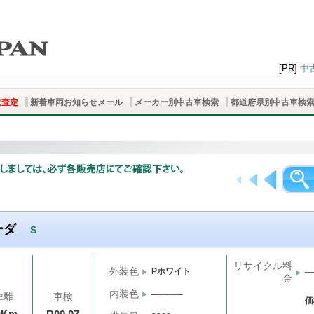
[PR]
中
取査定
新着車両お知らせメール
メーカー別中古車検索
都道府県別中古車検
ーダ
S
リサイクル料
外装色
Pホワイト
─
金
内装色
─────
距離
車検
価
千Km