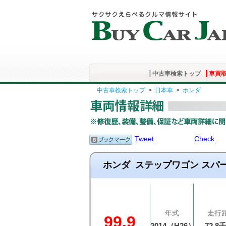
中古車検索トップ
車買
中古車検索トップ
>
日本車
>
ホンダ
Tweet
Check
ホンダ
ステップワゴン スパ
年式
走行
99.9
2014（H26）
72.8