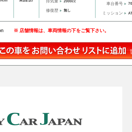
R09.07
排気量
2000cc
車台番号
7
修復歴
無し
ミッション
A
on
※ 店舗情報は、車両情報の下をご覧下さい。