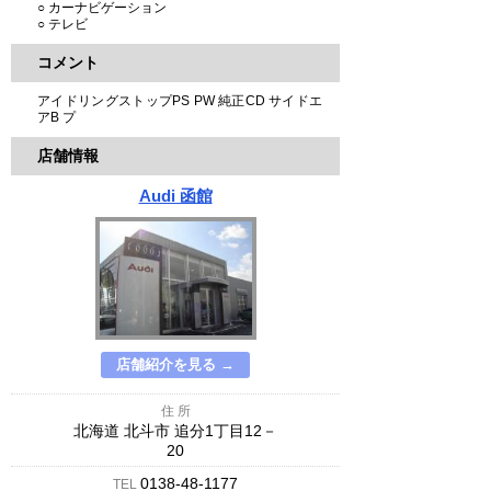
○ カーナビゲーション
○ テレビ
コメント
アイドリングストップPS PW 純正CD サイドエ
アB プ
店舗情報
Audi 函館
店舗紹介を見る →
住 所
北海道 北斗市 追分1丁目12－
20
0138-48-1177
TEL