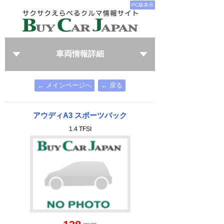
PC版表示
車両情報詳細
← メインページへ
← 戻る
アウディA3 スポーツバック
1.4 TFSI