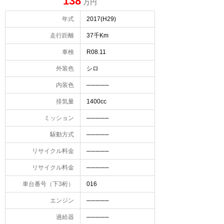
138
万円
年式
2017(H29)
走行距離
37千Km
車検
R08.11
外装色
シロ
内装色
─────
排気量
1400cc
ミッション
─────
駆動方式
─────
リサイクル料金
─────
リサイクル料金
─────
車台番号（下3桁）
016
エンジン
─────
過給器
─────