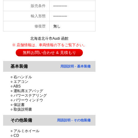
販売条件
─────
輸入形態
─────
修復歴
無し
北海道北斗市Audi 函館
※ 店舗情報は、車両情報の下をご覧下さい。
無料お問い合わせ & 見積もり
基本装備
用語説明 - 基本装備
○ 右ハンドル
○ エアコン
○ ABS
○ 運転席エアバッグ
○ パワーステアリング
○ パワーウィンドウ
○ 保証書
○ 取扱説明書
その他装備
用語説明 - その他装備
○ アルミホイール
○ CD