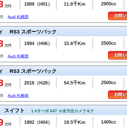
8
2900cc
1989（H01）
11.6千Km
万円
幌市
Audi 札幌西
ィ
RS3 スポーツバック
8
2500cc
1994（H06）
15.6千Km
万円
幌市
Audi 札幌西
ィ
RS3 スポーツバック
8
2500cc
2016（H28）
54.5千Km
万円
幌市
Audi 札幌南
スイフト
1.4ターボ 6AT ☆全方位カメラ＆ナ
9
1400cc
1992（H04）
19.5千Km
万円