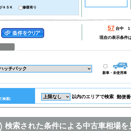
がＡＳＫ
修復有り
57
台中
1
現在の表示条件
新車・未使用車
以内のエリアで検索
郵便番
て検索)
検索された条件による中古車相場を