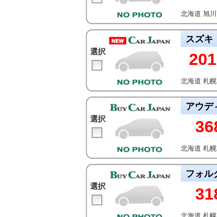
北海道 旭
スズキ
選択
201
北海道 札
アウデ
選択
36
北海道 札
フォル
選択
31
北海道 札