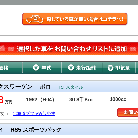
クスワーゲン
ポロ
TSI スタイル
8
1000cc
1992（H04）
30.8千Km
万円
小牧市
北海道ブブ VW苫小牧
ィ
RS5 スポーツバック