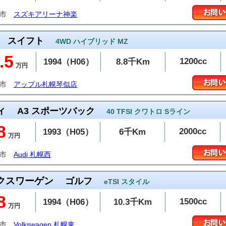
川市
スズキアリーナ神楽
スイフト
4WD ハイブリッド MZ
.5
1200cc
1994（H06）
8.8千Km
万円
幌市
アップル札幌琴似店
ィ
A3 スポーツバック
40 TFSI クワトロ Sライン
8
2000cc
1993（H05）
6千Km
万円
幌市
Audi 札幌西
クスワーゲン
ゴルフ
eTSI スタイル
8
1500cc
1994（H06）
10.3千Km
万円
幌市
Volkswagen 札幌東