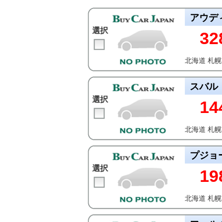
アウデ
選択
32
北海道 札
スバル
選択
14
北海道 札
プジョ
選択
19
北海道 札