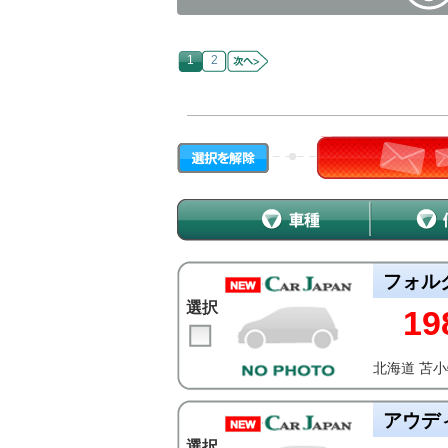
1
2
フォル
選択
19
北海道 苫
アウデ
選択