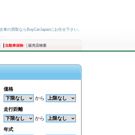
の買取ならBuyCarJapanにお任せ下さい。
索
自動車保険
販売店検索
価格
から
走行距離
から
年式