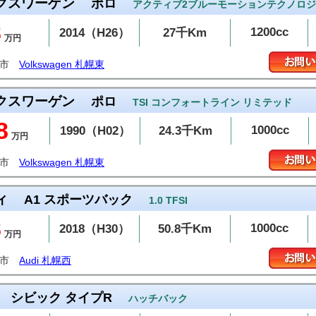
クスワーゲン
ポロ
アクティブ2ブルーモーションテクノロ
8
1200cc
2014（H26）
27千Km
万円
幌市
Volkswagen 札幌東
クスワーゲン
ポロ
TSI コンフォートライン リミテッド
8
1000cc
1990（H02）
24.3千Km
万円
幌市
Volkswagen 札幌東
ィ
A1 スポーツバック
1.0 TFSI
8
1000cc
2018（H30）
50.8千Km
万円
幌市
Audi 札幌西
シビック タイプR
ハッチバック