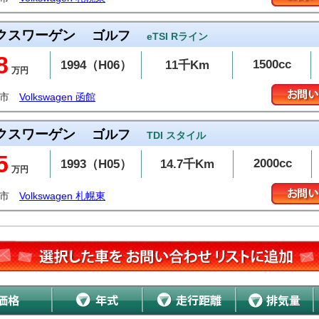
クスワーゲン
ゴルフ
eTSI Rライン
8
1500cc
1994（H06）
11千Km
万円
斗市
Volkswagen 函館
クスワーゲン
ゴルフ
TDI スタイル
5
2000cc
1993（H05）
14.7千Km
万円
幌市
Volkswagen 札幌東