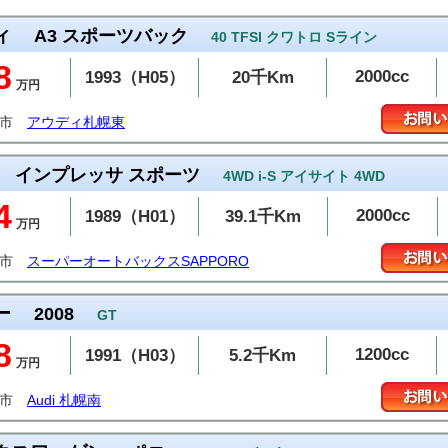
ィ
A3 スポーツバック
40 TFSI クワトロ Sライン
8
2000cc
1993（H05）
20千Km
万円
幌市
アウディ札幌東
インプレッサ スポーツ
4WD i-S アイサイト 4WD
4
2000cc
1989（H01）
39.1千Km
万円
幌市
スーパーオートバックスSAPPORO
ー
2008
GT
8
1200cc
1991（H03）
5.2千Km
万円
幌市
Audi 札幌南