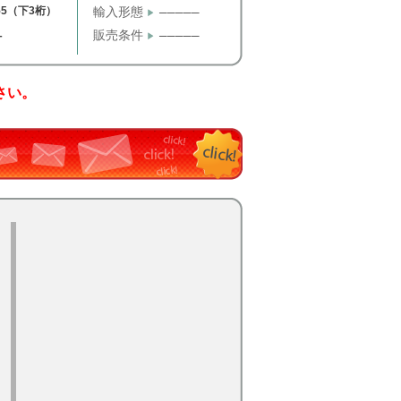
55（下3桁）
輸入形態
─────
販売条件
─────
T
さい。