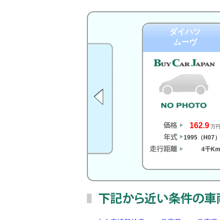
ダイハツ
ムーヴ
162.9
万
1995（H07
4千K