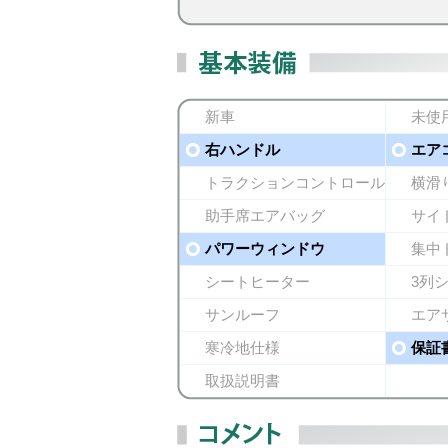
新車
未使
右ハンドル
エア
トラクションコントロール
横滑
助手席エアバッグ
サイ
パワーウィンドウ
集中
シートヒーター
3列
サンルーフ
エア
寒冷地仕様
保証
取扱説明書