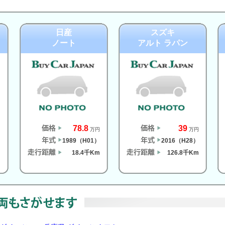
日産
スズキ
ノート
アルト ラパン
78.8
39
円
万円
万円
）
1989（H01）
2016（H28）
m
18.4千Km
126.8千Km