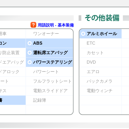
用語説明 - 基本装備
用車
ワンオーナー
アルミホイール
コン
ABS
ETC
り防止装置
運転席エアバッグ
カセット
ドエアバッグ
パワーステアリング
DVD
ドアロック
パワーシート
エアロ
シート
フルフラットシート
バックカメラ
サス
電動スライドドア
電動ウィンチ
書
記録簿