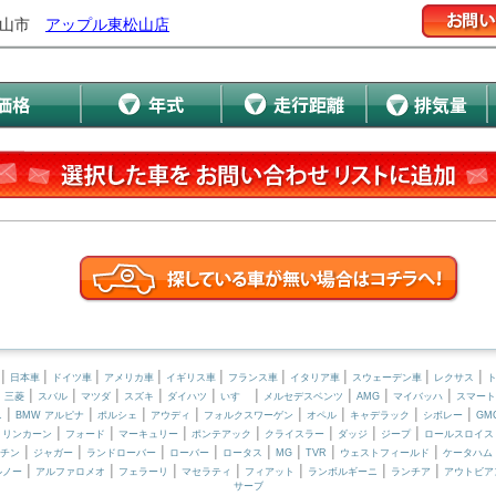
松山市
アップル東松山店
|
|
|
|
|
|
|
|
|
日本車
ドイツ車
アメリカ車
イギリス車
フランス車
イタリア車
スウェーデン車
レクサス
|
|
|
|
|
|
|
|
|
|
三菱
スバル
マツダ
スズキ
ダイハツ
いすゞ
メルセデスベンツ
AMG
マイバッハ
スマート
|
|
|
|
|
|
|
|
ニ
BMW アルピナ
ポルシェ
アウディ
フォルクスワーゲン
オペル
キャデラック
シボレー
GM
|
|
|
|
|
|
|
|
リンカーン
フォード
マーキュリー
ポンテアック
クライスラー
ダッジ
ジープ
ロールスロイス
|
|
|
|
|
|
|
|
チン
ジャガー
ランドローバー
ローバー
ロータス
MG
TVR
ウェストフィールド
ケータハム
|
|
|
|
|
|
|
ルノー
アルファロメオ
フェラーリ
マセラティ
フィアット
ランボルギーニ
ランチア
アウトビア
サーブ