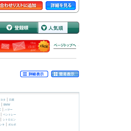
|
トヨタ
日産
|
BMW
|
C
ハマー
|
ベントレー
|
シトロエン
|
ンキ
ボルボ