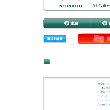
埼玉県 東
1
検索トップ
ホンダ
BMW ミ
ビュイック
アストンマー
|
プジョー