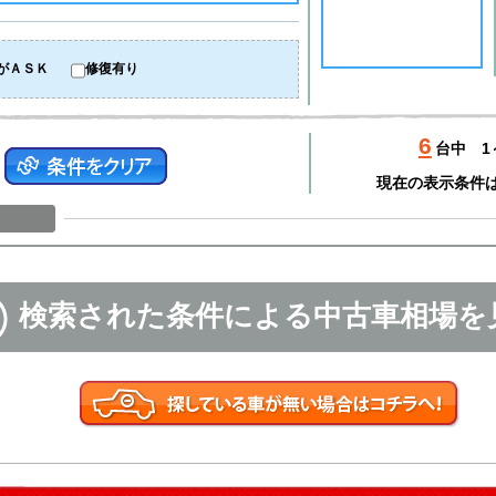
がＡＳＫ
修復有り
6
台中
1
現在の表示条件
検索された条件による中古車相場を