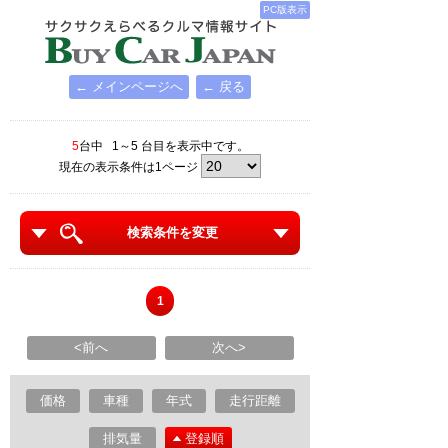
PC版表示
← メインページへ
← 戻る
5
台中 1～5 台目を表示中です。
現在の表示条件は1ページ
検索条件を変更
1
<前へ
次へ>
価格
車種
年式
走行距離
排気量
登録順