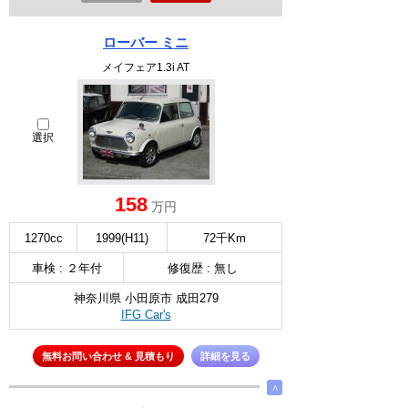
ローバー ミニ
メイフェア1.3i AT
選択
158
万円
1270cc
1999(H11)
72千Km
車検 : ２年付
修復歴 : 無し
神奈川県 小田原市 成田279
IFG Car's
無料お問い合わせ & 見積もり
詳細を見る
∧