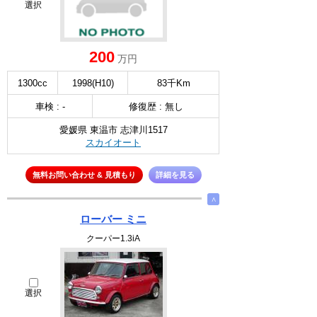
選択
200
万円
1300cc
1998(H10)
83千Km
車検 : -
修復歴 : 無し
愛媛県 東温市 志津川1517
スカイオート
無料お問い合わせ & 見積もり
詳細を見る
∧
ローバー ミニ
クーパー1.3iA
選択