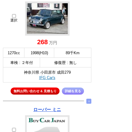
選択
268
万円
1270cc
1998(H10)
89千Km
車検 : ２年付
修復歴 : 無し
神奈川県 小田原市 成田279
IFG Car's
無料お問い合わせ & 見積もり
詳細を見る
∧
ローバー ミニ