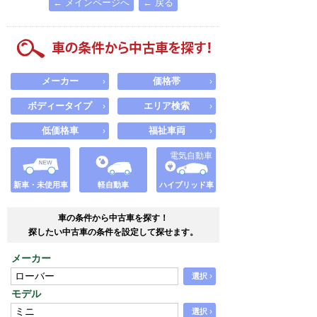
← メインページへ
← 戻る
メーカー
価格帯
›
›
ボディータイプ
エリア検索
›
›
低価格車
福祉車両
›
›
電気自動車
新車・未使用車
軽自動車
ハイブリッド車
車の条件から中古車を探す！
探したい中古車の条件を設定して探せます。
メーカー
›
選択
モデル
›
選択