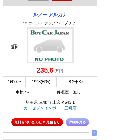
ルノー アルカナ
R.S.ライン E-テック ハイブリッド
選択
235.6
万円
1600cc
1993(H05)
8.2千Km
車検 : -
修復歴 : 無し
埼玉県 三郷市 上彦名543-1
カーセブンインポート三郷店
無料お問い合わせ & 見積もり
詳細を見る
∧