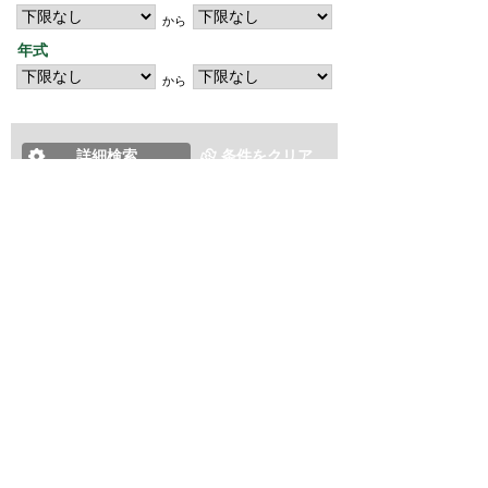
から
年式
から
詳細検索
条件をクリア
この条件で検索
∧
匿名でご利用頂けますので、ご安心下さい！
新着車両をいち早く確認したい、または現在登録された車両
が無い車をお探しの方は是非ご利用下さい。
新着車両お知らせメールに登録する
新着車両お知らせメール
ご希望の車両が登録された際、自動的にメールをお送りす