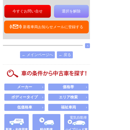
今すぐお問い合せ
選択を解除
新着車両お知らせメールに登録する
∧
← メインページへ
← 戻る
メーカー
価格帯
›
›
ボディータイプ
エリア検索
›
›
低価格車
福祉車両
›
›
電気自動車
新車・未使用車
軽自動車
ハイブリッド車