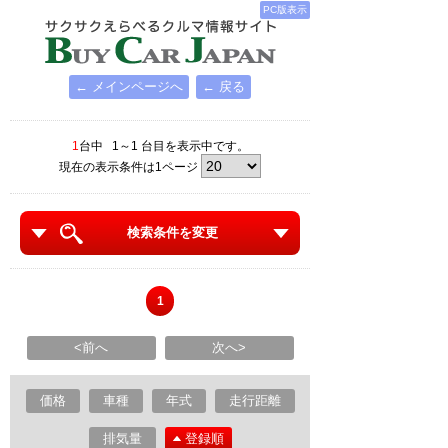
PC版表示
← メインページへ
← 戻る
1
台中 1～1 台目を表示中です。
現在の表示条件は1ページ
検索条件を変更
1
<前へ
次へ>
価格
車種
年式
走行距離
排気量
登録順