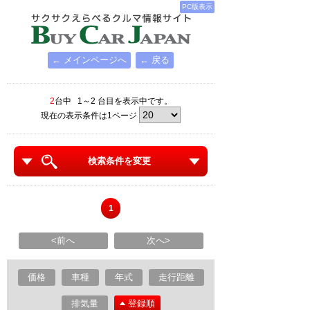
PC版表示
← メインページへ
← 戻る
2
台中 1～2 台目を表示中です。
現在の表示条件は1ページ
検索条件を変更
1
<前へ
次へ>
価格
車種
年式
走行距離
排気量
登録順