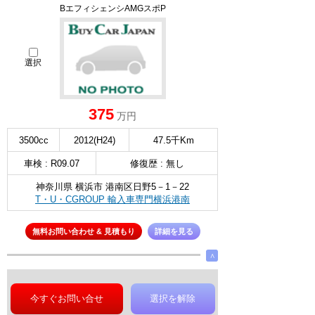
BエフィシェンシAMGスポP
選択
375
万円
3500cc
2012(H24)
47.5千Km
車検 : R09.07
修復歴 : 無し
神奈川県 横浜市 港南区日野5－1－22
T・U・CGROUP 輸入車専門横浜港南
無料お問い合わせ & 見積もり
詳細を見る
∧
今すぐお問い合せ
選択を解除