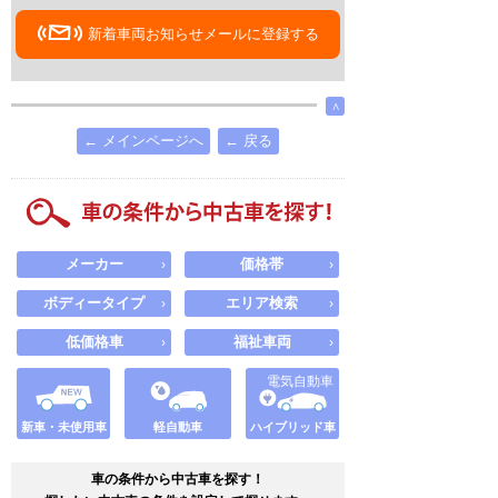
新着車両お知らせメールに登録する
∧
← メインページへ
← 戻る
メーカー
価格帯
›
›
ボディータイプ
エリア検索
›
›
低価格車
福祉車両
›
›
電気自動車
新車・未使用車
軽自動車
ハイブリッド車
車の条件から中古車を探す！