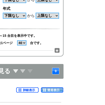
年式
から
～15 台目を表示中です。
は1ページ
台です。
見る