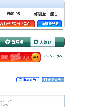
R09.08
修復歴 : 無し
|
トヨタ
日産
|
BMW