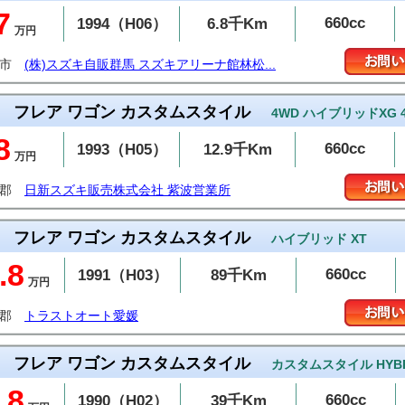
7
660cc
1994（H06）
6.8千Km
万円
林市
(株)スズキ自販群馬 スズキアリーナ館林松...
フレア ワゴン カスタムスタイル
4WD ハイブリッドXG
8
660cc
1993（H05）
12.9千Km
万円
波郡
日新スズキ販売株式会社 紫波営業所
フレア ワゴン カスタムスタイル
ハイブリッド XT
.8
660cc
1991（H03）
89千Km
万円
予郡
トラストオート愛媛
フレア ワゴン カスタムスタイル
カスタムスタイル HYBRI
.8
660cc
1990（H02）
39千Km