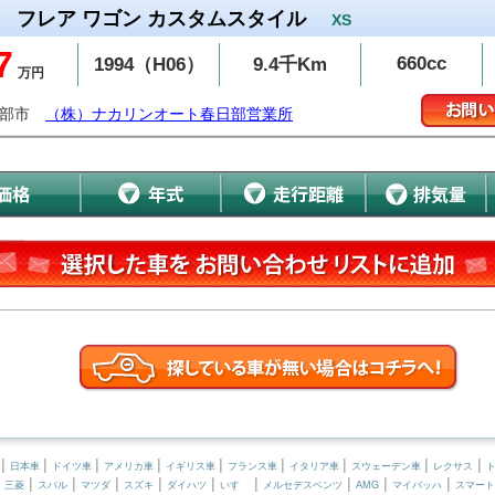
フレア ワゴン カスタムスタイル
XS
7
660cc
1994（H06）
9.4千Km
万円
日部市
（株）ナカリンオート春日部営業所
|
|
|
|
|
|
|
|
|
日本車
ドイツ車
アメリカ車
イギリス車
フランス車
イタリア車
スウェーデン車
レクサス
|
|
|
|
|
|
|
|
|
|
三菱
スバル
マツダ
スズキ
ダイハツ
いすゞ
メルセデスベンツ
AMG
マイバッハ
スマート