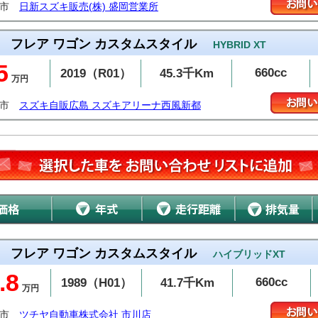
岡市
日新スズキ販売(株) 盛岡営業所
フレア ワゴン カスタムスタイル
HYBRID XT
5
660cc
2019（R01）
45.3千Km
万円
島市
スズキ自販広島 スズキアリーナ西風新都
フレア ワゴン カスタムスタイル
ハイブリッドXT
.8
660cc
1989（H01）
41.7千Km
万円
川市
ツチヤ自動車株式会社 市川店