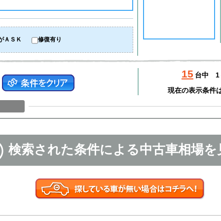
がＡＳＫ
修復有り
15
台中
1
現在の表示条件
検索された条件による中古車相場を