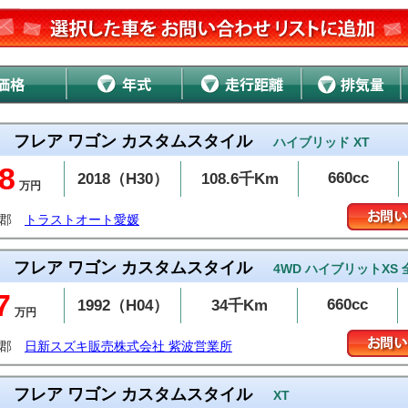
フレア ワゴン カスタムスタイル
ハイブリッド XT
8
660cc
2018（H30）
108.6千Km
万円
予郡
トラストオート愛媛
フレア ワゴン カスタムスタイル
4WD ハイブリットXS
7
660cc
1992（H04）
34千Km
万円
波郡
日新スズキ販売株式会社 紫波営業所
フレア ワゴン カスタムスタイル
XT