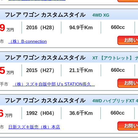
フレア ワゴン カスタムスタイル
4WD XG
9
660cc
2016（H28）
94.9千Km
万円
潟市
（株）B-connection
フレア ワゴン カスタムスタイル
XT 【アウトレット】 
5
660cc
2015（H27）
21.1千Km
万円
久手市
（株）スズキ自販中部 U’s STATION長久...
フレア ワゴン カスタムスタイル
4WD ハイブリッドXT 
6
660cc
1992（H04）
36.6千Km
万円
巻市
日新スズキ販売（株）本店