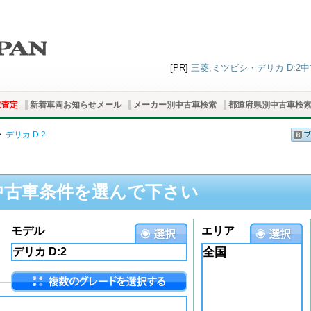
[PR]
三菱,ミツビシ・デリカ D:2中
取査定
新着車両お知らせメール
メーカー別中古車検索
都道府県別中古車検
>
デリカ D:2
中古車条件を選んで下さい
モデル
エリア
全国