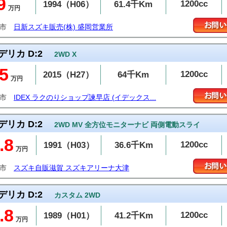
9
1200cc
1994（H06）
61.4千Km
万円
岡市
日新スズキ販売(株) 盛岡営業所
デリカ D:2
2WD X
5
1200cc
2015（H27）
64千Km
万円
早市
IDEX ラクのりショップ諫早店 (イデックス...
デリカ D:2
2WD MV 全方位モニターナビ 両側電動スライ
.8
1200cc
1991（H03）
36.6千Km
万円
津市
スズキ自販滋賀 スズキアリーナ大津
デリカ D:2
カスタム 2WD
.8
1200cc
1989（H01）
41.2千Km
万円