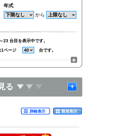
年式
から
～23 台目を表示中です。
は1ページ
台です。
見る