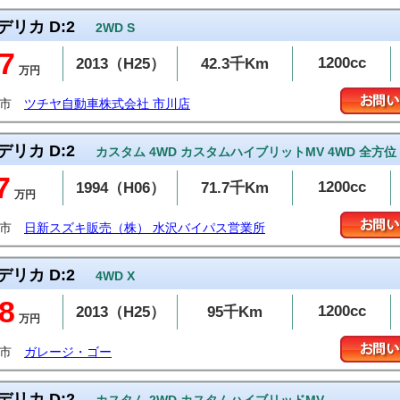
デリカ D:2
2WD S
7
1200cc
2013（H25）
42.3千Km
万円
川市
ツチヤ自動車株式会社 市川店
デリカ D:2
カスタム 4WD カスタムハイブリットMV 4WD 全方位
7
1200cc
1994（H06）
71.7千Km
万円
州市
日新スズキ販売（株） 水沢バイパス営業所
デリカ D:2
4WD X
8
1200cc
2013（H25）
95千Km
万円
潟市
ガレージ・ゴー
デリカ D:2