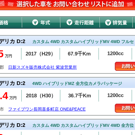
デリカ D:2
カスタム 4WD カスタムハイブリッドMV 4WD フルセ
5
1200cc
2017（H29）
67.9千Km
万円
波郡
日新スズキ販売株式会社 紫波営業所
デリカ D:2
4WD ハイブリッドMZ 全方位カメラパッケージ
.4
1200cc
2018（H30）
36.7千Km
万円
岡市
ファイブワン長岡喜多町店 ONE&PEACE
デリカ D:2
カスタム 4WD カスタムハイブリッドMV 4WD 全方位