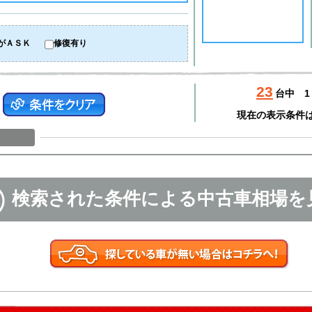
がＡＳＫ
修復有り
23
台中
1
現在の表示条件
検索された条件による中古車相場を