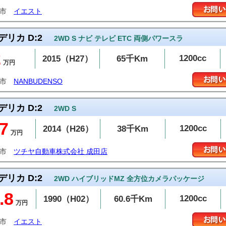
潟市
イエスト
デリカ D:2
2WD S ナビ テレビ ETC 両側パワースラ
2
1200cc
2015（H27）
65千Km
万円
島市
NANBUDENSO
デリカ D:2
2WD S
7
1200cc
2014（H26）
38千Km
万円
田市
ツチヤ自動車株式会社 成田店
デリカ D:2
2WD ハイブリッドMZ 全方位カメラパッケージ
.8
1200cc
1990（H02）
60.6千Km
万円
潟市
イエスト