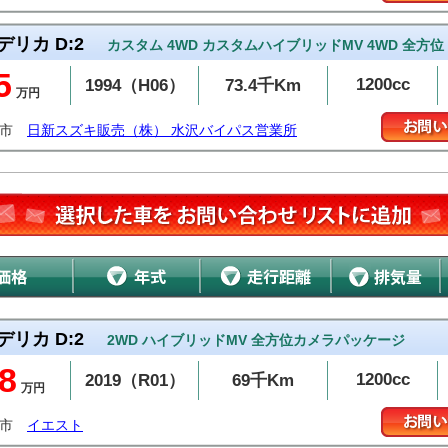
デリカ D:2
カスタム 4WD カスタムハイブリッドMV 4WD 全方位
5
1200cc
1994（H06）
73.4千Km
万円
州市
日新スズキ販売（株） 水沢バイパス営業所
デリカ D:2
2WD ハイブリッドMV 全方位カメラパッケージ
8
1200cc
2019（R01）
69千Km
万円
潟市
イエスト