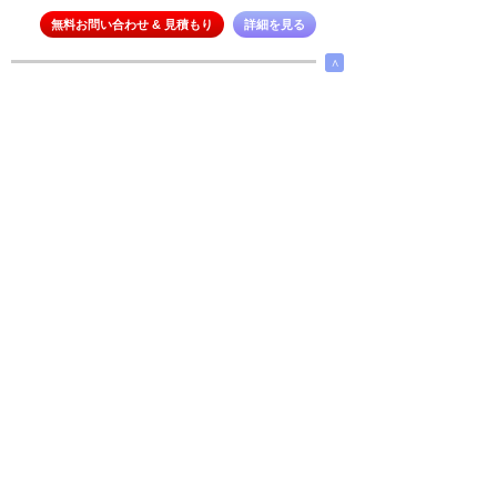
無料お問い合わせ & 見積もり
詳細を見る
∧
今すぐお問い合せ
選択を解除
新着車両お知らせメールに登録する
∧
← メインページへ
← 戻る
メーカー
価格帯
›
›
ボディータイプ
エリア検索
›
›