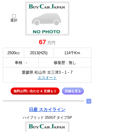
選択
67
万円
2500cc
2013(H25)
114千Km
車検 : -
修復歴 : 無し
愛媛県 松山市 古三津3－1－7
エスオート
無料お問い合わせ & 見積もり
詳細を見る
∧
日産 スカイライン
ハイブリッド 350GT タイプSP