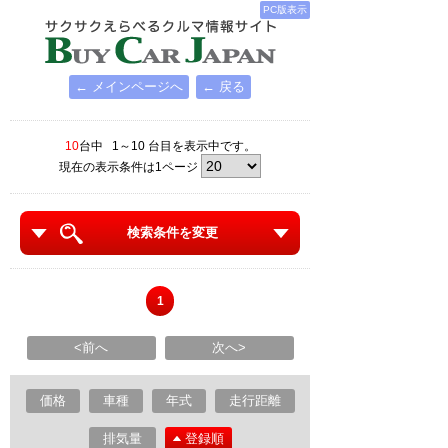
PC版表示
← メインページへ
← 戻る
10
台中 1～10 台目を表示中です。
現在の表示条件は1ページ
検索条件を変更
1
<前へ
次へ>
価格
車種
年式
走行距離
排気量
登録順