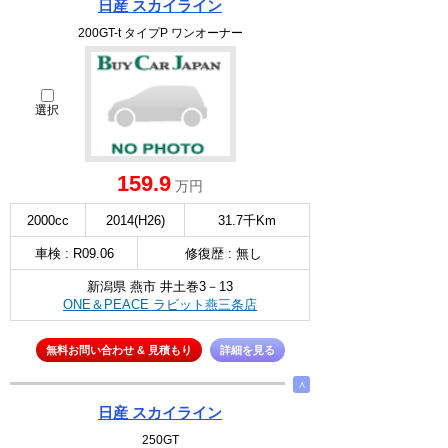
日産 スカイライン
200GT-t タイプP ワンオーナー
選択
159.9
万円
2000cc
2014(H26)
31.7千Km
車検 : R09.06
修復歴 : 無し
新潟県 燕市 井土巻3－13
ONE＆PEACE ラビット燕三条店
無料お問い合わせ & 見積もり
詳細を見る
∧
日産 スカイライン
250GT