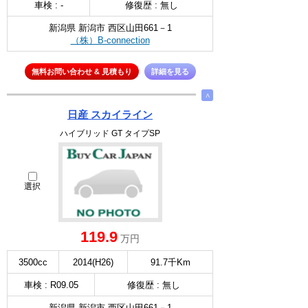
車検 : -
修復歴 : 無し
新潟県 新潟市 西区山田661－1
（株）B-connection
無料お問い合わせ & 見積もり
詳細を見る
∧
日産 スカイライン
ハイブリッド GT タイプSP
選択
119.9
万円
3500cc
2014(H26)
91.7千Km
車検 : R09.05
修復歴 : 無し
新潟県 新潟市 西区山田661－1