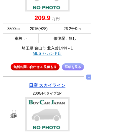
209.9
万円
3500cc
2016(H28)
26.2千Km
車検 : -
修復歴 : 無し
埼玉県 狭山市 北入曽1444－1
MES セカンド店
無料お問い合わせ & 見積もり
詳細を見る
∧
日産 スカイライン
200GT-t タイプSP
選択