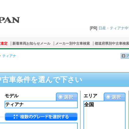
[PR]
日産・ティアナ中古
取査定
新着車両お知らせメール
メーカー別中古車検索
都道府県別中古車検
>
ティアナ
中古車条件を選んで下さい
モデル
エリア
全国