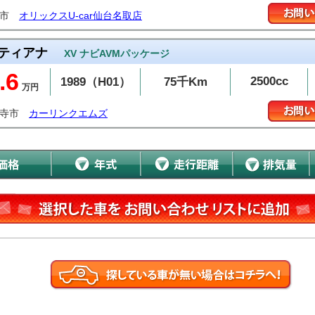
取市
オリックスU-car仙台名取店
ティアナ
XV ナビAVMパッケージ
.6
2500cc
1989（H01）
75千Km
万円
音寺市
カーリンクエムズ