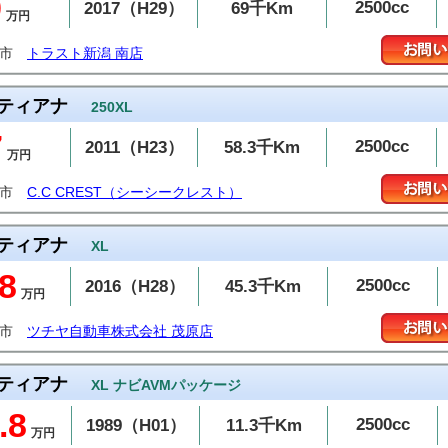
9
2500cc
2017（H29）
69千Km
万円
潟市
トラスト新潟 南店
ティアナ
250XL
7
2500cc
2011（H23）
58.3千Km
万円
山市
C.C CREST（シーシークレスト）
ティアナ
XL
8
2500cc
2016（H28）
45.3千Km
万円
原市
ツチヤ自動車株式会社 茂原店
ティアナ
XL ナビAVMパッケージ
.8
2500cc
1989（H01）
11.3千Km
万円