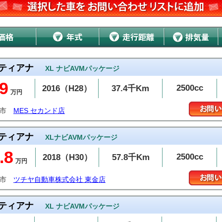
ティアナ
XL ナビAVMパッケージ
9
2500cc
2016（H28）
37.4千Km
万円
山市
MES セカンド店
ティアナ
XLナビAVMパッケージ
.8
2500cc
2018（H30）
57.8千Km
万円
金市
ツチヤ自動車株式会社 東金店
ティアナ
XL ナビAVMパッケージ