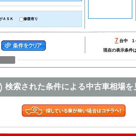
がＡＳＫ
修復有り
7
台中
1
現在の表示条件
検索された条件による中古車相場を