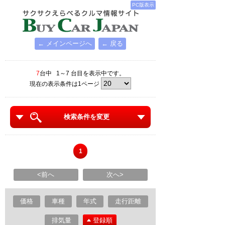
PC版表示
← メインページへ
← 戻る
7
台中 1～7 台目を表示中です。
現在の表示条件は1ページ
検索条件を変更
1
<前へ
次へ>
価格
車種
年式
走行距離
排気量
登録順