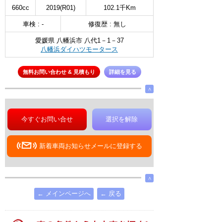
660cc
2019(R01)
102.1千Km
車検 : -
修復歴 : 無し
愛媛県 八幡浜市 八代1－1－37
八幡浜ダイハツモータース
無料お問い合わせ & 見積もり
詳細を見る
∧
今すぐお問い合せ
選択を解除
新着車両お知らせメールに登録する
∧
← メインページへ
← 戻る