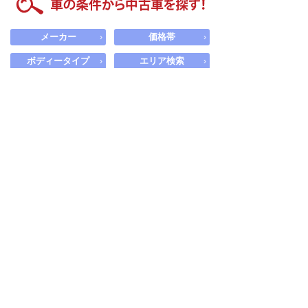
メーカー
価格帯
›
›
ボディータイプ
エリア検索
›
›
低価格車
福祉車両
›
›
電気自動車
新車・未使用車
軽自動車
ハイブリッド車
車の条件から中古車を探す！
探したい中古車の条件を設定して探せます。
メーカー
›
選択
モデル
›
選択
グレード