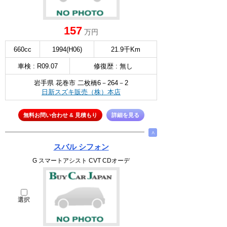
157
万円
660cc
1994(H06)
21.9千Km
車検 : R09.07
修復歴 : 無し
岩手県 花巻市 二枚橋6－264－2
日新スズキ販売（株）本店
無料お問い合わせ & 見積もり
詳細を見る
∧
スバル シフォン
G スマートアシスト CVT CDオーデ
選択