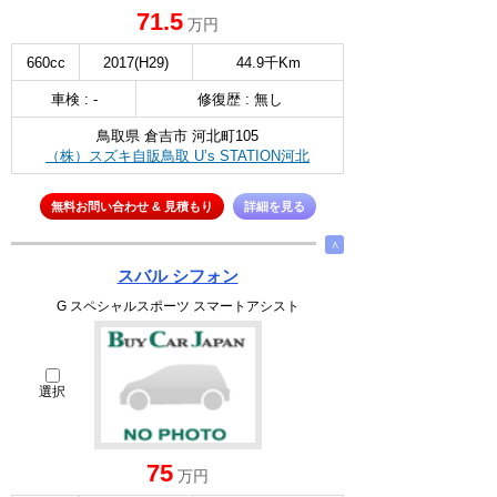
71.5
万円
660cc
2017(H29)
44.9千Km
車検 : -
修復歴 : 無し
鳥取県 倉吉市 河北町105
（株）スズキ自販鳥取 U’s STATION河北
無料お問い合わせ & 見積もり
詳細を見る
∧
スバル シフォン
G スペシャルスポーツ スマートアシスト
選択
75
万円