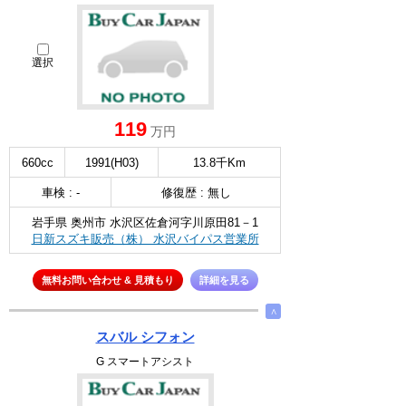
選択
119
万円
660cc
1991(H03)
13.8千Km
車検 : -
修復歴 : 無し
岩手県 奥州市 水沢区佐倉河字川原田81－1
日新スズキ販売（株） 水沢バイパス営業所
無料お問い合わせ & 見積もり
詳細を見る
∧
スバル シフォン
G スマートアシスト