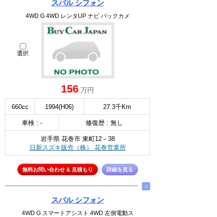
スバル シフォン
4WD G 4WD レンタUP ナビ バックカメ
選択
156
万円
660cc
1994(H06)
27.3千Km
車検 : -
修復歴 : 無し
岩手県 花巻市 東町12－38
日新スズキ販売（株） 花巻営業所
無料お問い合わせ & 見積もり
詳細を見る
∧
スバル シフォン
4WD G スマートアシスト 4WD 左側電動ス