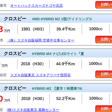
古屋市
オートバックスカーズナゴヤ北店
クロスビー
4WD HYBRID MZ 2型/アイドリングス
8
1000cc
1991（H03）
39.4千Km
万円
岡市
（株）スズキ自販福岡 空港中古車センター
クロスビー
HYBRID MX ナビLEDライト『夏
9
1000cc
2018（H30）
44.9千Km
万円
田谷区
スズキ自販東京 スズキアリーナ世田谷
クロスビー
HYBRID MZ 【夏市！特選車?8/
0
1000cc
2018（H30）
52.2千Km
万円
飾区
(株)スズキ自販東京 葛飾センター