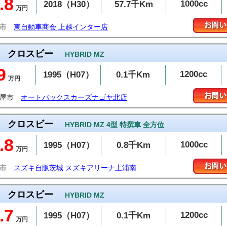
.8
1000cc
2018（H30）
57.7千Km
万円
越市
東自動車商会 上越インター店
クロスビー
HYBRID MZ
9
1200cc
1995（H07）
0.1千Km
万円
古屋市
オートバックスカーズナゴヤ北店
クロスビー
HYBRID MZ 4型 特撰車 全方位
.8
1000cc
1995（H07）
0.8千Km
万円
浦市
スズキ自販茨城 スズキアリーナ土浦南
クロスビー
HYBRID MZ
.7
1200cc
1995（H07）
0.1千Km
万円