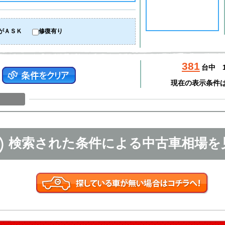
がＡＳＫ
修復有り
381
台中
現在の表示条件
検索された条件による中古車相場を