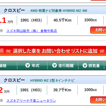
クロスビー
4WD 特選ナビ対象車 HYBRID MZ 4W
.1
1000cc
1991（H03）
40.5千Km
万円
敷市
スズキ岡山販売（株） 倉敷中島店
クロスビー
HYBRID MZ 2型 8インチナビ
2
1000cc
1991（H03）
39.7千Km
万円
西市
スズキアリーナ千葉ニュータウン