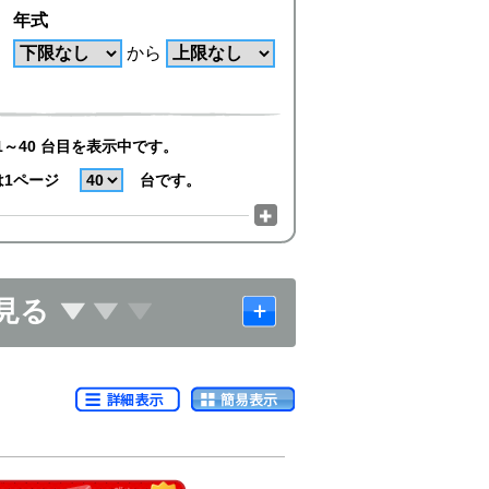
年式
から
1～40 台目を表示中です。
は1ページ
台です。
見る