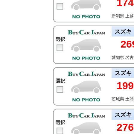
174
新潟県 上
スズキ
選択
26
愛知県 名
スズキ
選択
199
茨城県 土
スズキ
選択
276