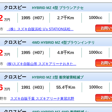
クロスビー
HYBRID MZ 4型 ブラウンアクセ
2
1000cc
1995（H07）
2.7千Km
万円
松市
（株）スズキ自販浜松 U’s STATION浜松...
クロスビー
4WD HYBRID MZ 4型ブラウンインテリ
2
1000cc
1995（H07）
4.8千Km
万円
沢市
(株)スズキ自販山形 スズキアリーナおきた...
クロスビー
HYBRID MZ 2型 衝突被害軽減ブ
6
1000cc
1991（H03）
55.4千Km
万円
志野市
スズキ自販千葉 スズキアリーナ東習志野
クロスビー