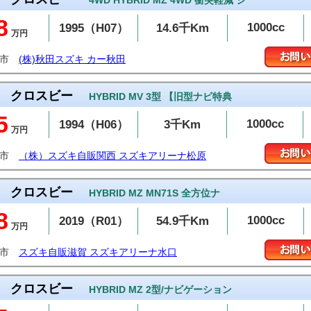
4WD HYBRID MZ 4WD 衝突軽減 シ
8
1000cc
1995（H07）
14.6千Km
万円
田市
(株)秋田スズキ カー秋田
クロスビー
HYBRID MV 3型 【旧型ナビ特典
5
1000cc
1994（H06）
3千Km
万円
原市
（株）スズキ自販関西 スズキアリーナ松原
クロスビー
HYBRID MZ MN71S 全方位ナ
8
1000cc
2019（R01）
54.9千Km
万円
賀市
スズキ自販滋賀 スズキアリーナ水口
クロスビー
HYBRID MZ 2型/ナビゲーション