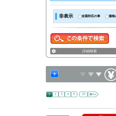
非表示
全国対応の車
価格
詳細検索
...
1
2
3
4
5
10