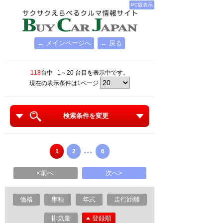
PC版表示
← メインページへ
← 戻る
118
台中 1～20 台目を表示中です。
現在の表示条件は1ページ
検索条件を変更
...
1
2
6
<前へ
次へ>
価格
車種
年式
走行距離
排気量
登録順