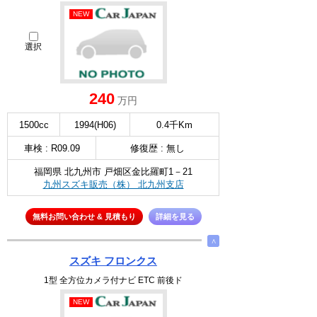
NEW
選択
240
万円
1500cc
1994(H06)
0.4千Km
車検 : R09.09
修復歴 : 無し
福岡県 北九州市 戸畑区金比羅町1－21
九州スズキ販売（株） 北九州支店
無料お問い合わせ & 見積もり
詳細を見る
∧
スズキ フロンクス
1型 全方位カメラ付ナビ ETC 前後ド
NEW