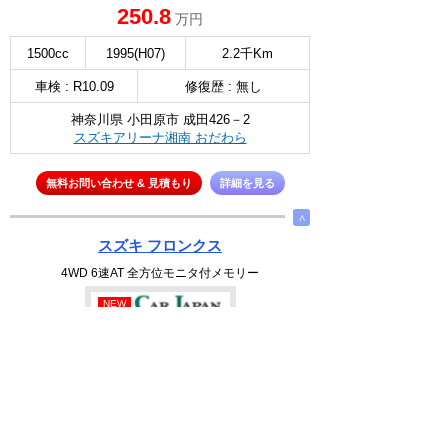
250.8
万円
1500cc
1995(H07)
2.2千Km
車検 : R10.09
修復歴 : 無し
神奈川県 小田原市 成田426－2
スズキアリーナ湘南 おだわら
無料お問い合わせ & 見積もり
詳細を見る
∧
スズキ フロンクス
4WD 6速AT 全方位モニタ付メモリー
NEW
選択
250.8
万円