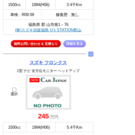
1500cc
1994(H06)
3.4千Km
車検 : R09.09
修復歴 : 無し
福島県 郡 山市南1－76
(株)スズキ自販福島 U’s STATION郡山
無料お問い合わせ & 見積もり
詳細を見る
∧
スズキ フロンクス
1型 ナビ 全方位モニター ヘッドアップ
NEW
選択
245
万円
1500cc
1994(H06)
5.4千Km