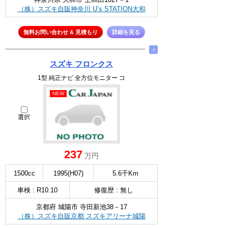
（株）スズキ自販神奈川 U’s STATION大和
無料お問い合わせ & 見積もり
詳細を見る
∧
スズキ フロンクス
1型 純正ナビ 全方位モニター コ
NEW
選択
237
万円
1500cc
1995(H07)
5.6千Km
車検 : R10.10
修復歴 : 無し
京都府 城陽市 寺田新池38－17
（株）スズキ自販京都 スズキアリーナ城陽