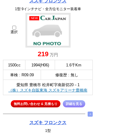
スズキ フロンクス
1型 9インチナビ・全方位モニター装着車
NEW
選択
219
万円
1500cc
1994(H06)
1.6千Km
車検 : R09.09
修復歴 : 無し
愛知県 豊橋市 松井町字南新切20－1
（株）スズキ自販東海 スズキアリーナ豊橋南
無料お問い合わせ & 見積もり
詳細を見る
∧
スズキ フロンクス
1型