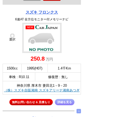
スズキ フロンクス
6速AT 全方位モニター付メモリーナビ
NEW
選択
250.8
万円
1500cc
1995(H07)
1.4千Km
車検 : R10.11
修復歴 : 無し
神奈川県 厚木市 妻田北1－9－20
（株）スズキ自販湘南 スズキアリーナ湘南あつぎ
無料お問い合わせ & 見積もり
詳細を見る
∧