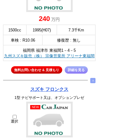
240
万円
1500cc
1995(H07)
7.3千Km
車検 : R10.06
修復歴 : 無し
福岡県 福津市 東福間1－4－5
九州スズキ販売（株） 宗像営業所 アリーナ東福間
無料お問い合わせ & 見積もり
詳細を見る
∧
スズキ フロンクス
1型 ナビサポート又は、オプションプレゼ
NEW
選択