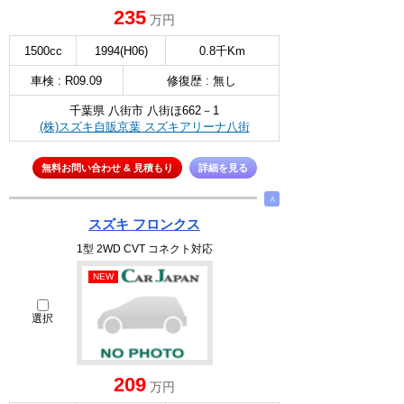
235
万円
1500cc
1994(H06)
0.8千Km
車検 : R09.09
修復歴 : 無し
千葉県 八街市 八街ほ662－1
(株)スズキ自販京葉 スズキアリーナ八街
無料お問い合わせ & 見積もり
詳細を見る
∧
スズキ フロンクス
1型 2WD CVT コネクト対応
NEW
選択
209
万円