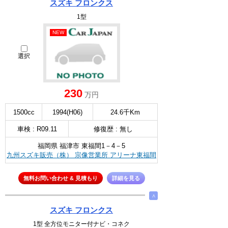
スズキ フロンクス
1型
NEW
選択
230
万円
1500cc
1994(H06)
24.6千Km
車検 : R09.11
修復歴 : 無し
福岡県 福津市 東福間1－4－5
九州スズキ販売（株） 宗像営業所 アリーナ東福間
無料お問い合わせ & 見積もり
詳細を見る
∧
スズキ フロンクス
1型 全方位モニター付ナビ・コネク