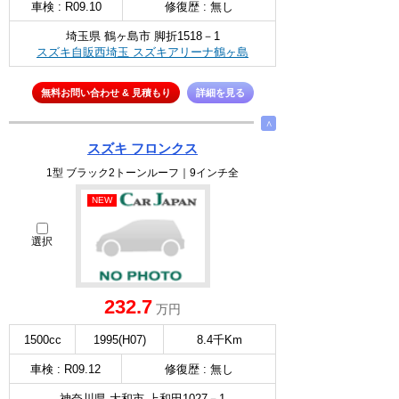
車検 : R09.10
修復歴 : 無し
埼玉県 鶴ヶ島市 脚折1518－1
スズキ自販西埼玉 スズキアリーナ鶴ヶ島
無料お問い合わせ & 見積もり
詳細を見る
∧
スズキ フロンクス
1型 ブラック2トーンルーフ｜9インチ全
NEW
選択
232.7
万円
1500cc
1995(H07)
8.4千Km
車検 : R09.12
修復歴 : 無し
神奈川県 大和市 上和田1027－1