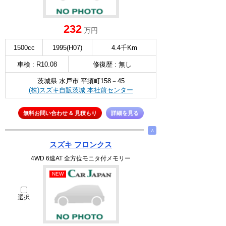
232
万円
1500cc
1995(H07)
4.4千Km
車検 : R10.08
修復歴 : 無し
茨城県 水戸市 平須町158－45
(株)スズキ自販茨城 本社前センター
無料お問い合わせ & 見積もり
詳細を見る
∧
スズキ フロンクス
4WD 6速AT 全方位モニタ付メモリー
NEW
選択