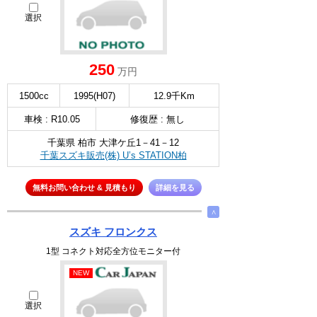
選択
250
万円
1500cc
1995(H07)
12.9千Km
車検 : R10.05
修復歴 : 無し
千葉県 柏市 大津ケ丘1－41－12
千葉スズキ販売(株) U’s STATION柏
無料お問い合わせ & 見積もり
詳細を見る
∧
スズキ フロンクス
1型 コネクト対応全方位モニター付
NEW
選択