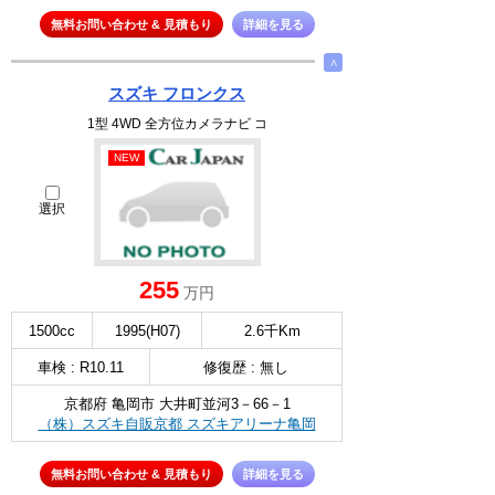
無料お問い合わせ & 見積もり
詳細を見る
∧
スズキ フロンクス
1型 4WD 全方位カメラナビ コ
NEW
選択
255
万円
1500cc
1995(H07)
2.6千Km
車検 : R10.11
修復歴 : 無し
京都府 亀岡市 大井町並河3－66－1
（株）スズキ自販京都 スズキアリーナ亀岡
無料お問い合わせ & 見積もり
詳細を見る