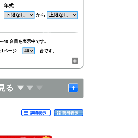
年式
から
～40 台目を表示中です。
は1ページ
台です。
見る