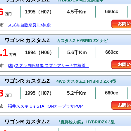
HYBRID ZX 4型 元試乗車
6
660cc
1995（H07）
4.5千Km
万円
良市
スズキ自販奈良U’s神殿
ワゴンR カスタムZ
カスタムZ HYBRID ZX ナビ
.1
660cc
1994（H06）
5.6千Km
万円
橋市
(株)スズキ自販群馬 スズキアリーナ前橋荒...
ワゴンR カスタムZ
4WD カスタムZ HYBRID ZX 4型
8
660cc
1995（H07）
5.2千Km
万円
井市
福井スズキ U’s STATIONカープラザPOP
ワゴンR カスタムZ
『夏得総力祭』 HYBRIDZX 3型