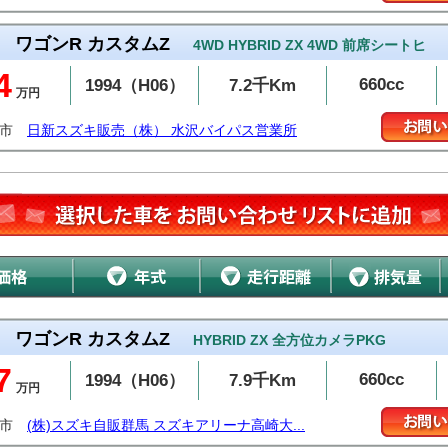
ワゴンR カスタムZ
4WD HYBRID ZX 4WD 前席シートヒ
4
660cc
1994（H06）
7.2千Km
万円
州市
日新スズキ販売（株） 水沢バイパス営業所
ワゴンR カスタムZ
HYBRID ZX 全方位カメラPKG
7
660cc
1994（H06）
7.9千Km
万円
崎市
(株)スズキ自販群馬 スズキアリーナ高崎大...