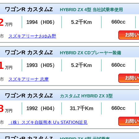
ワゴンR カスタムZ
HYBRID ZX 4型 当社試乗車使用
2
660cc
1994（H06）
5.2千Km
万円
葉市
スズキアリーナおゆみ野
ワゴンR カスタムZ
HYBRID ZX CDプレーヤー装備
1
660cc
1993（H05）
5.2千Km
万円
摩市
スズキアリーナ 志摩
ワゴンR カスタムZ
カスタムZ HYBRID ZX 3型
8
660cc
1992（H04）
31.7千Km
万円
本市
（株）スズキ自販熊本 U’s STATION近見
ワゴンR カスタムZ