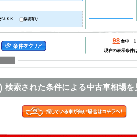
がＡＳＫ
修復有り
98
台中
1
現在の表示条件
検索された条件による中古車相場を