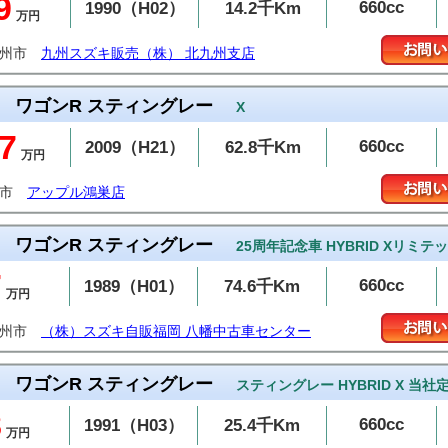
9
660cc
1990（H02）
14.2千Km
万円
九州市
九州スズキ販売（株） 北九州支店
ワゴンR スティングレー
X
7
660cc
2009（H21）
62.8千Km
万円
巣市
アップル鴻巣店
ワゴンR スティングレー
25周年記念車 HYBRID Xリミテッ
7
660cc
1989（H01）
74.6千Km
万円
九州市
（株）スズキ自販福岡 八幡中古車センター
ワゴンR スティングレー
スティングレー HYBRID X 当社
8
660cc
1991（H03）
25.4千Km
万円