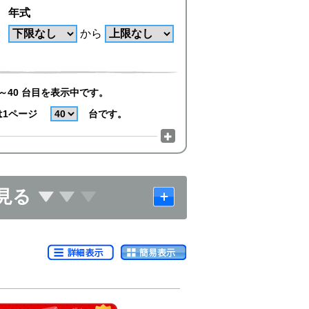
年式
から
～40 台目を表示中です。
は1ページ
台です。
見る