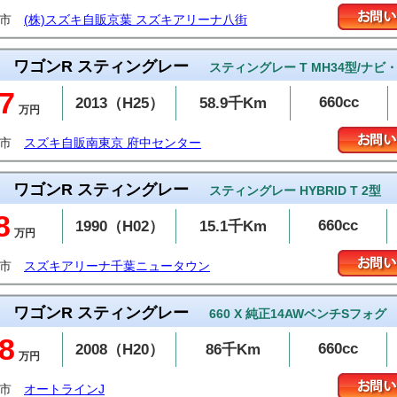
街市
(株)スズキ自販京葉 スズキアリーナ八街
ワゴンR スティングレー
スティングレー T MH34型/ナビ・
7
660cc
2013（H25）
58.9千Km
万円
中市
スズキ自販南東京 府中センター
ワゴンR スティングレー
スティングレー HYBRID T 2型
8
660cc
1990（H02）
15.1千Km
万円
西市
スズキアリーナ千葉ニュータウン
ワゴンR スティングレー
660 X 純正14AWベンチSフォグ
8
660cc
2008（H20）
86千Km
万円
山市
オートラインJ