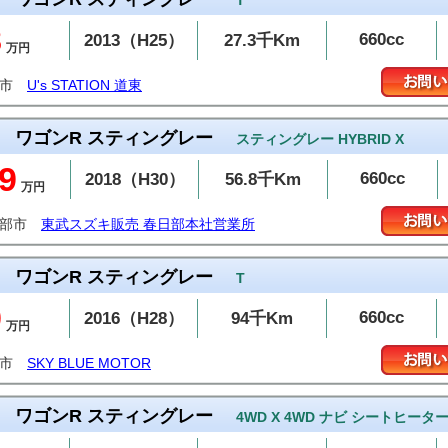
T
8
660cc
2013（H25）
27.3千Km
万円
路市
U's STATION 道東
ワゴンR スティングレー
スティングレー HYBRID X
9
660cc
2018（H30）
56.8千Km
万円
日部市
東武スズキ販売 春日部本社営業所
ワゴンR スティングレー
T
9
660cc
2016（H28）
94千Km
万円
山市
SKY BLUE MOTOR
ワゴンR スティングレー
4WD X 4WD ナビ シートヒータ