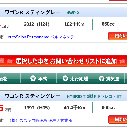
ワゴンR スティングレー
4WD X
4
660cc
2012（H24）
102千Km
万円
潟市
AutoSalon Permanente ペルマネンテ
ワゴンR スティングレー
HYBRID T 3型 Fドラレコ・ET
6
660cc
1993（H05）
40.4千Km
万円
島市
（株）スズキ自販徳島 徳島西営業所