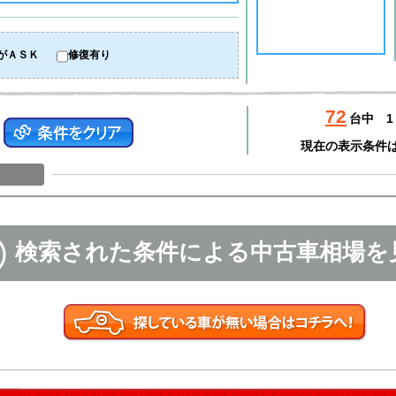
がＡＳＫ
修復有り
72
台中
1
現在の表示条件
検索された条件による中古車相場を