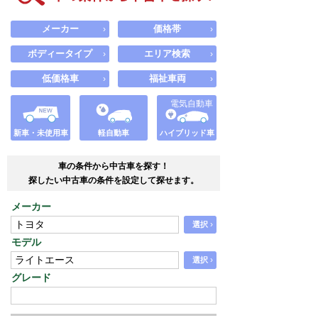
メーカー
価格帯
›
›
ボディータイプ
エリア検索
›
›
低価格車
福祉車両
›
›
電気自動車
新車・未使用車
軽自動車
ハイブリッド車
車の条件から中古車を探す！
探したい中古車の条件を設定して探せます。
メーカー
›
選択
モデル
›
選択
グレード