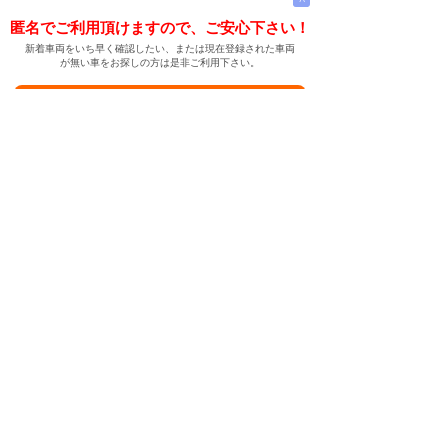
匿名でご利用頂けますので、ご安心下さい！
新着車両をいち早く確認したい、または現在登録された車両
が無い車をお探しの方は是非ご利用下さい。
新着車両お知らせメールに登録する
新着車両お知らせメール
ご希望の車両が登録された際、自動的にメールをお送りす
る便利な機能です。
← メインページへ
← 戻る
中古車情報検索サイト
バイカージャパン
|
|
|
|
|
日本車
ドイツ車
アメリカ車
イギリス車
フランス車
|
イタリア車
スウェーデン車
|
|
|
|
|
|
|
レクサス
トヨタ
日産
ホンダ
三菱
スバル
マツダ
|
|
スズキ
ダイハツ
いすゞ
|
|
|
|
|
メルセデスベンツ
AMG
マイバッハ
スマート
BMW
|
|
|
|
BMW ミニ
BMW アルピナ
ポルシェ
アウディ
|
フォルクスワーゲン
オペル
|
|
|
|
|
キャデラック
シボレー
GMC
ハマー
ビュイック