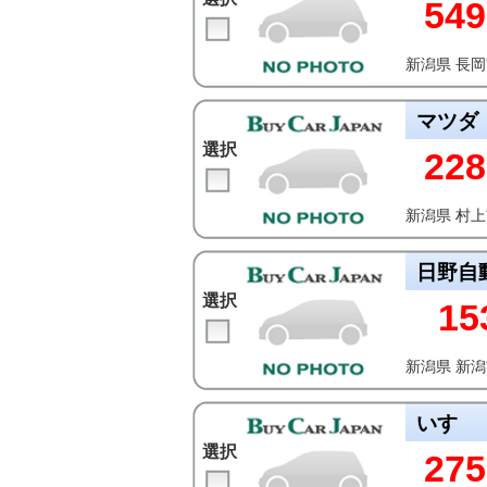
549
新潟県 長
マツダ
選択
228
新潟県 村
日野自
選択
15
新潟県 新
いすゞ
選択
275