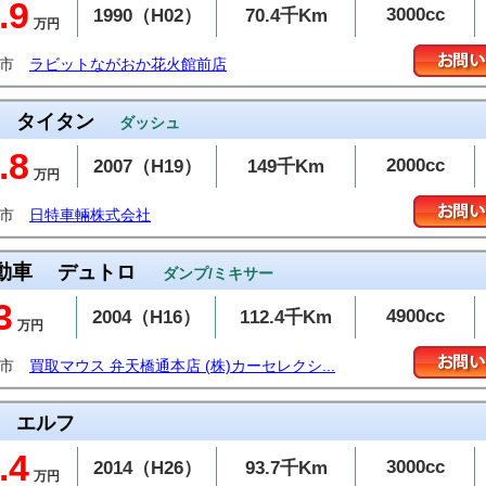
.9
3000cc
1990（H02）
70.4千Km
万円
岡市
ラビットながおか花火館前店
タイタン
ダッシュ
.8
2000cc
2007（H19）
149千Km
万円
上市
日特車輛株式会社
動車
デュトロ
ダンプ/ミキサー
3
4900cc
2004（H16）
112.4千Km
万円
潟市
買取マウス 弁天橋通本店 (株)カーセレクシ...
エルフ
.4
3000cc
2014（H26）
93.7千Km
万円