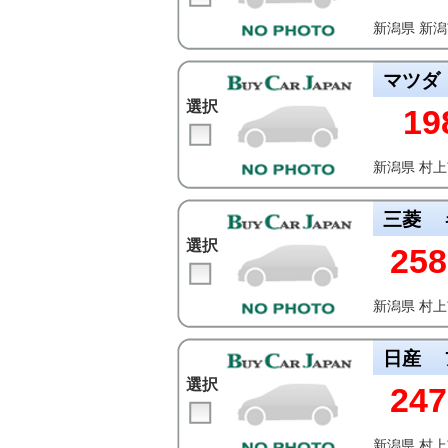
新潟県 新
マツダ
選択
19
新潟県 村
三菱
選択
258
新潟県 村
日産
選択
247
新潟県 村