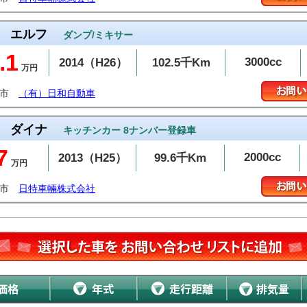
エルフ
ダンプ/ミキサー
.1
3000cc
2014（H26）
102.5千Km
万円
越市
（有）日和自動車
ダイナ
キッチンカー 8ナンバー登録車
7
2000cc
2013（H25）
99.6千Km
万円
上市
日特車輛株式会社