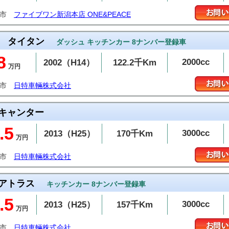
潟市
ファイブワン新潟本店 ONE&PEACE
タイタン
ダッシュ キッチンカー 8ナンバー登録車
8
2000cc
2002（H14）
122.2千Km
万円
上市
日特車輛株式会社
キャンター
.5
3000cc
2013（H25）
170千Km
万円
上市
日特車輛株式会社
アトラス
キッチンカー 8ナンバー登録車
.5
3000cc
2013（H25）
157千Km
万円
上市
日特車輛株式会社