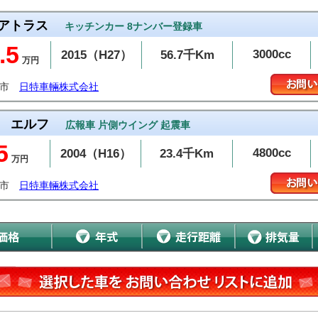
アトラス
キッチンカー 8ナンバー登録車
.5
3000cc
2015（H27）
56.7千Km
万円
上市
日特車輛株式会社
エルフ
広報車 片側ウイング 起震車
5
4800cc
2004（H16）
23.4千Km
万円
上市
日特車輛株式会社