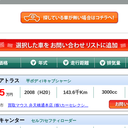
アトラス
平ボディ/キャブシャーシ
5
3000cc
2008（H20）
143.6千Km
万円
潟市
買取マウス 弁天橋通本店 (株)カーセレクシ...
キャンター
セルフ/セフティローダー