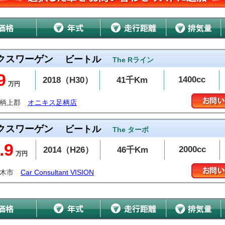
クスワーゲン
ビートル
The Rライン
9
1400cc
2018（H30）
41千Km
万円
足柄上郡
オニキス足柄店
クスワーゲン
ビートル
The ターボ
.9
2000cc
2014（H26）
46千Km
万円
厚木市
Car Consultant VISION