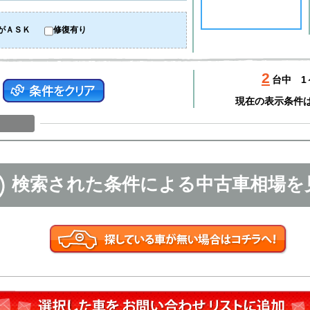
がＡＳＫ
修復有り
2
台中
1
現在の表示条件
検索された条件による中古車相場を