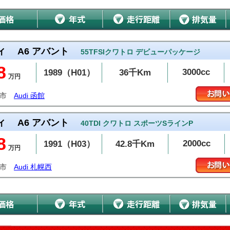
ィ
A6 アバント
55TFSIクワトロ デビューパッケージ
8
3000cc
1989（H01）
36千Km
万円
斗市
Audi 函館
ィ
A6 アバント
40TDI クワトロ スポーツSラインP
8
2000cc
1991（H03）
42.8千Km
万円
幌市
Audi 札幌西