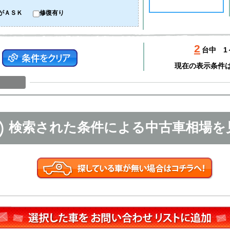
がＡＳＫ
修復有り
2
台中
1
現在の表示条件
検索された条件による中古車相場を