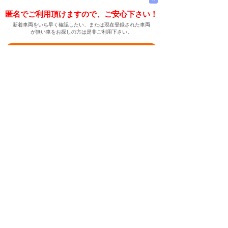
匿名でご利用頂けますので、ご安心下さい！
新着車両をいち早く確認したい、または現在登録された車両
が無い車をお探しの方は是非ご利用下さい。
新着車両お知らせメールに登録する
新着車両お知らせメール
ご希望の車両が登録された際、自動的にメールをお送りす
る便利な機能です。
← メインページへ
← 戻る
中古車情報検索サイト
バイカージャパン
|
|
|
|
|
日本車
ドイツ車
アメリカ車
イギリス車
フランス車
|
イタリア車
スウェーデン車
|
|
|
|
|
|
|
レクサス
トヨタ
日産
ホンダ
三菱
スバル
マツダ
|
|
スズキ
ダイハツ
いすゞ
|
|
|
|
|
メルセデスベンツ
AMG
マイバッハ
スマート
BMW
|
|
|
|
BMW ミニ
BMW アルピナ
ポルシェ
アウディ
|
フォルクスワーゲン
オペル
|
|
|
|
|
キャデラック
シボレー
GMC
ハマー
ビュイック