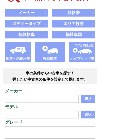
メーカー
価格帯
›
›
ボディータイプ
エリア検索
›
›
低価格車
福祉車両
›
›
電気自動車
新車・未使用車
軽自動車
ハイブリッド車
車の条件から中古車を探す！
探したい中古車の条件を設定して探せます。
メーカー
›
選択
モデル
›
選択
グレード