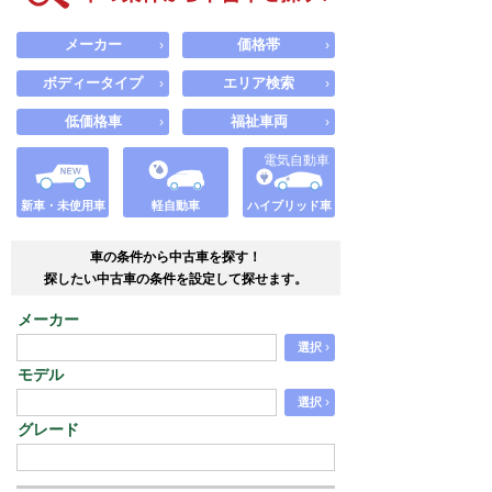
メーカー
価格帯
›
›
ボディータイプ
エリア検索
›
›
低価格車
福祉車両
›
›
電気自動車
新車・未使用車
軽自動車
ハイブリッド車
車の条件から中古車を探す！
探したい中古車の条件を設定して探せます。
メーカー
›
選択
モデル
›
選択
グレード