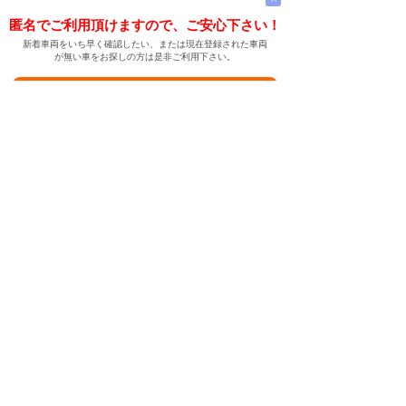
匿名でご利用頂けますので、ご安心下さい！
新着車両をいち早く確認したい、または現在登録された車両
が無い車をお探しの方は是非ご利用下さい。
新着車両お知らせメールに登録する
新着車両お知らせメール
ご希望の車両が登録された際、自動的にメールをお送りす
る便利な機能です。
← メインページへ
← 戻る
中古車情報検索サイト
バイカージャパン
|
|
|
|
|
日本車
ドイツ車
アメリカ車
イギリス車
フランス車
|
イタリア車
スウェーデン車
|
|
|
|
|
|
|
レクサス
トヨタ
日産
ホンダ
三菱
スバル
マツダ
|
|
スズキ
ダイハツ
いすゞ
|
|
|
|
|
メルセデスベンツ
AMG
マイバッハ
スマート
BMW
|
|
|
|
BMW ミニ
BMW アルピナ
ポルシェ
アウディ
|
フォルクスワーゲン
オペル
|
|
|
|
|
キャデラック
シボレー
GMC
ハマー
ビュイック