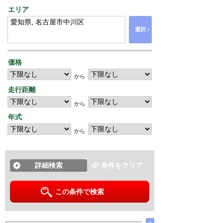
エリア
›
選択
価格
から
走行距離
から
年式
から
詳細検索
条件をクリア
この条件で検索
∧