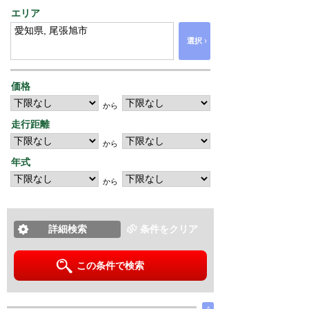
エリア
›
選択
価格
から
走行距離
から
年式
から
詳細検索
条件をクリア
この条件で検索
∧