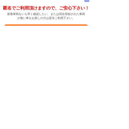
匿名でご利用頂けますので、ご安心下さい！
新着車両をいち早く確認したい、または現在登録された車両
が無い車をお探しの方は是非ご利用下さい。
新着車両お知らせメールに登録する
新着車両お知らせメール
ご希望の車両が登録された際、自動的にメールをお送りす
る便利な機能です。
← メインページへ
← 戻る
中古車情報検索サイト
バイカージャパン
|
|
|
|
|
日本車
ドイツ車
アメリカ車
イギリス車
フランス車
|
イタリア車
スウェーデン車
|
|
|
|
|
|
|
レクサス
トヨタ
日産
ホンダ
三菱
スバル
マツダ
|
|
スズキ
ダイハツ
いすゞ
|
|
|
|
|
メルセデスベンツ
AMG
マイバッハ
スマート
BMW
|
|
|
|
BMW ミニ
BMW アルピナ
ポルシェ
アウディ
|
フォルクスワーゲン
オペル
|
|
|
|
|
キャデラック
シボレー
GMC
ハマー
ビュイック