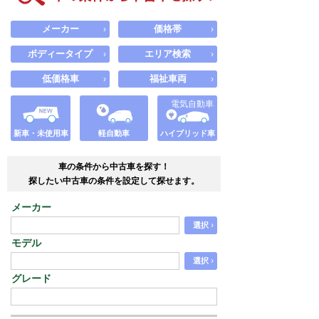
メーカー
価格帯
›
›
ボディータイプ
エリア検索
›
›
低価格車
福祉車両
›
›
電気自動車
新車・未使用車
軽自動車
ハイブリッド車
車の条件から中古車を探す！
探したい中古車の条件を設定して探せます。
メーカー
›
選択
モデル
›
選択
グレード