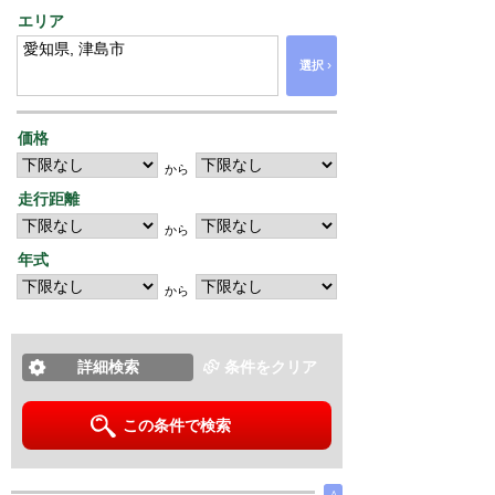
エリア
›
選択
価格
から
走行距離
から
年式
から
詳細検索
条件をクリア
この条件で検索
∧