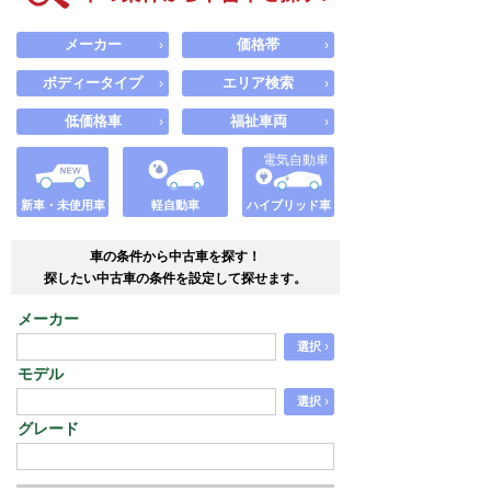
メーカー
価格帯
›
›
ボディータイプ
エリア検索
›
›
低価格車
福祉車両
›
›
電気自動車
新車・未使用車
軽自動車
ハイブリッド車
車の条件から中古車を探す！
探したい中古車の条件を設定して探せます。
メーカー
›
選択
モデル
›
選択
グレード