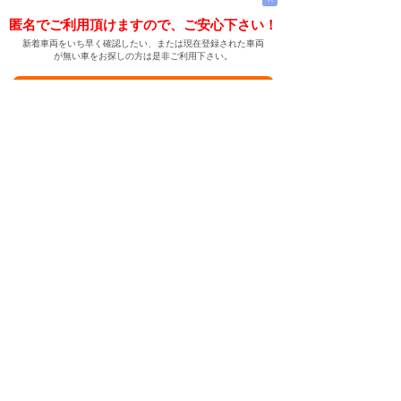
匿名でご利用頂けますので、ご安心下さい！
新着車両をいち早く確認したい、または現在登録された車両
が無い車をお探しの方は是非ご利用下さい。
新着車両お知らせメールに登録する
新着車両お知らせメール
ご希望の車両が登録された際、自動的にメールをお送りす
る便利な機能です。
← メインページへ
← 戻る
中古車情報検索サイト
バイカージャパン
|
|
|
|
|
日本車
ドイツ車
アメリカ車
イギリス車
フランス車
|
イタリア車
スウェーデン車
|
|
|
|
|
|
|
レクサス
トヨタ
日産
ホンダ
三菱
スバル
マツダ
|
|
スズキ
ダイハツ
いすゞ
|
|
|
|
|
メルセデスベンツ
AMG
マイバッハ
スマート
BMW
|
|
|
|
BMW ミニ
BMW アルピナ
ポルシェ
アウディ
|
フォルクスワーゲン
オペル
|
|
|
|
|
キャデラック
シボレー
GMC
ハマー
ビュイック