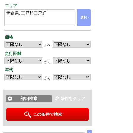
エリア
›
選択
価格
から
走行距離
から
年式
から
詳細検索
条件をクリア
この条件で検索
∧