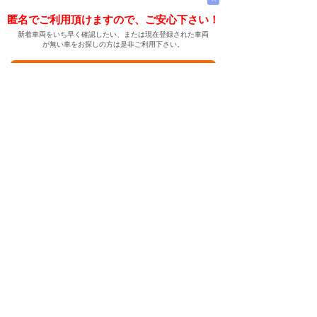
匿名でご利用頂けますので、ご安心下さい！
新着車両をいち早く確認したい、または現在登録された車両
が無い車をお探しの方は是非ご利用下さい。
新着車両お知らせメールに登録する
新着車両お知らせメール
ご希望の車両が登録された際、自動的にメールをお送りす
る便利な機能です。
← メインページへ
← 戻る
中古車情報検索サイト
バイカージャパン
|
|
|
|
|
日本車
ドイツ車
アメリカ車
イギリス車
フランス車
|
イタリア車
スウェーデン車
|
|
|
|
|
|
|
レクサス
トヨタ
日産
ホンダ
三菱
スバル
マツダ
|
|
スズキ
ダイハツ
いすゞ
|
|
|
|
|
メルセデスベンツ
AMG
マイバッハ
スマート
BMW
|
|
|
|
BMW ミニ
BMW アルピナ
ポルシェ
アウディ
|
フォルクスワーゲン
オペル
|
|
|
|
|
キャデラック
シボレー
GMC
ハマー
ビュイック