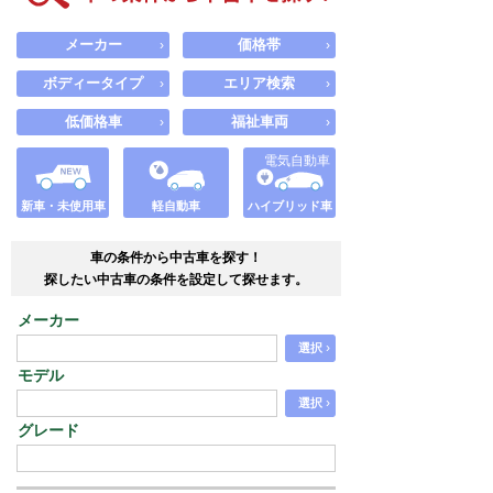
メーカー
価格帯
›
›
ボディータイプ
エリア検索
›
›
低価格車
福祉車両
›
›
電気自動車
新車・未使用車
軽自動車
ハイブリッド車
車の条件から中古車を探す！
探したい中古車の条件を設定して探せます。
メーカー
›
選択
モデル
›
選択
グレード