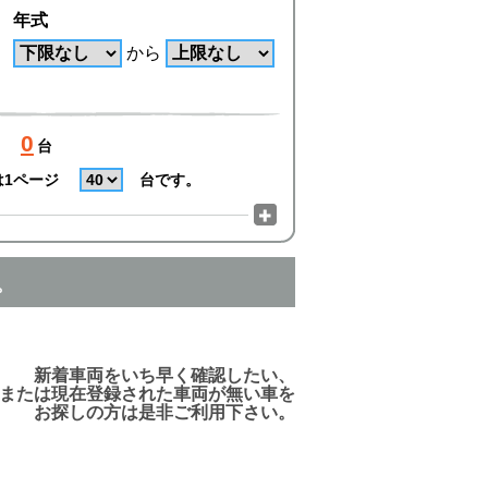
年式
から
0
台
は1ページ
台です。
。
でご利用頂けますので、ご安心下さい!
新着車両をいち早く確認したい、
または現在登録された車両が無い車を
お探しの方は是非ご利用下さい。